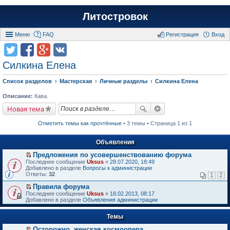
Литостровок
Меню
FAQ
Регистрация
Вход
Силкина Елена
Список разделов
Мастерская
Личные разделы
Силкина Елена
Описание:
Кава.
Новая тема
Отметить темы как прочтённые
• 3 темы • Страница 1 из 1
Объявления
Предложения по усовершенствованию форума
П
Последнее сообщение
Uksus
«
28.07.2020, 18:49
е
Добавлено в разделе
Вопросы к администрации
р
Ответы:
32
1
2
е
й
Правила форума
т
П
Последнее сообщение
Uksus
«
18.02.2013, 08:17
и
е
Добавлено в разделе
Объявления администрации
к
р
п
е
е
Темы
й
р
т
в
Осторожно, женская космоопера
и