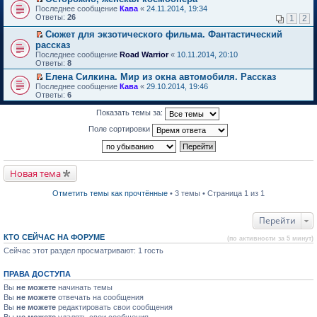
о
П
к
Последнее сообщение
Кава
«
24.11.2014, 19:34
м
е
п
Ответы:
26
1
2
у
р
е
н
е
р
Сюжет для экзотического фильма. Фантастический
е
й
в
П
рассказ
п
т
о
е
Последнее сообщение
Road Warrior
«
10.11.2014, 20:10
р
и
м
р
Ответы:
8
о
к
у
е
ч
п
н
й
Елена Силкина. Мир из окна автомобиля. Рассказ
и
е
е
т
П
Последнее сообщение
Кава
«
29.10.2014, 19:46
т
р
п
и
е
Ответы:
6
а
в
р
к
р
н
о
о
п
е
Показать темы за:
н
м
ч
е
й
о
у
и
р
т
Поле сортировки
м
н
т
в
и
у
е
а
о
к
с
п
н
м
п
о
р
н
у
е
о
о
о
н
р
Новая тема
б
ч
м
е
в
щ
и
у
п
о
е
т
Отметить темы как прочтённые
• 3 темы • Страница 1 из 1
с
р
м
н
а
о
о
у
и
н
о
ч
н
ю
н
Перейти
б
и
е
о
щ
т
п
м
е
КТО СЕЙЧАС НА ФОРУМЕ
а
р
(по активности за 5 минут)
у
н
н
о
Сейчас этот раздел просматривают: 1 гость
с
и
н
ч
о
ю
о
и
о
м
т
ПРАВА ДОСТУПА
б
у
а
щ
Вы
не можете
начинать темы
с
н
е
о
н
Вы
не можете
отвечать на сообщения
н
о
о
Вы
не можете
редактировать свои сообщения
и
б
м
Вы
не можете
удалять свои сообщения