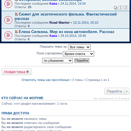
о
П
к
Последнее сообщение
Кава
«
24.11.2014, 19:34
м
е
п
Ответы:
26
1
2
у
р
е
н
е
р
Сюжет для экзотического фильма. Фантастический
е
й
в
П
рассказ
п
т
о
е
Последнее сообщение
Road Warrior
«
10.11.2014, 20:10
р
и
м
р
Ответы:
8
о
к
у
е
ч
п
н
й
Елена Силкина. Мир из окна автомобиля. Рассказ
и
е
е
т
П
Последнее сообщение
Кава
«
29.10.2014, 19:46
т
р
п
и
е
Ответы:
6
а
в
р
к
р
н
о
о
п
е
Показать темы за:
н
м
ч
е
й
о
у
и
р
т
Поле сортировки
м
н
т
в
и
у
е
а
о
к
с
п
н
м
п
о
р
н
у
е
о
о
о
н
р
Новая тема
б
ч
м
е
в
щ
и
у
п
о
е
т
Отметить темы как прочтённые
• 3 темы • Страница 1 из 1
с
р
м
н
а
о
о
у
и
н
о
ч
н
ю
н
Перейти
б
и
е
о
щ
т
п
м
е
КТО СЕЙЧАС НА ФОРУМЕ
а
р
(по активности за 5 минут)
у
н
н
о
Сейчас этот раздел просматривают: 1 гость
с
и
н
ч
о
ю
о
и
о
м
т
ПРАВА ДОСТУПА
б
у
а
щ
Вы
не можете
начинать темы
с
н
е
о
н
Вы
не можете
отвечать на сообщения
н
о
о
Вы
не можете
редактировать свои сообщения
и
б
м
Вы
не можете
удалять свои сообщения