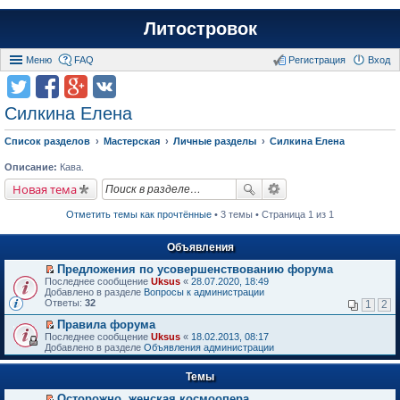
Литостровок
Меню
FAQ
Регистрация
Вход
Силкина Елена
Список разделов
Мастерская
Личные разделы
Силкина Елена
Описание:
Кава.
Новая тема
Отметить темы как прочтённые
• 3 темы • Страница 1 из 1
Объявления
Предложения по усовершенствованию форума
П
Последнее сообщение
Uksus
«
28.07.2020, 18:49
е
Добавлено в разделе
Вопросы к администрации
р
Ответы:
32
1
2
е
й
Правила форума
т
П
Последнее сообщение
Uksus
«
18.02.2013, 08:17
и
е
Добавлено в разделе
Объявления администрации
к
р
п
е
е
Темы
й
р
т
в
Осторожно, женская космоопера
и