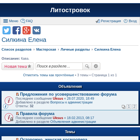
Литостровок
Меню
FAQ
Регистрация
Вход
Силкина Елена
Список разделов
Мастерская
Личные разделы
Силкина Елена
Описание:
Кава.
Новая тема
Отметить темы как прочтённые
• 3 темы • Страница 1 из 1
Объявления
Предложения по усовершенствованию форума
П
Последнее сообщение
Uksus
«
28.07.2020, 18:49
е
Добавлено в разделе
Вопросы к администрации
р
Ответы:
32
1
2
е
й
Правила форума
т
П
Последнее сообщение
Uksus
«
18.02.2013, 08:17
и
е
Добавлено в разделе
Объявления администрации
к
р
п
е
е
Темы
й
р
т
в
Осторожно, женская космоопера
и