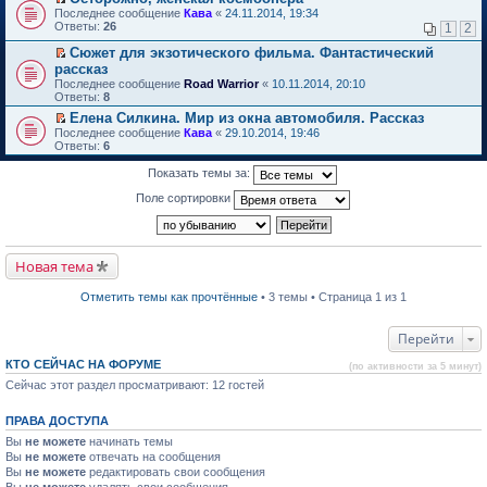
о
П
к
Последнее сообщение
Кава
«
24.11.2014, 19:34
м
е
п
Ответы:
26
1
2
у
р
е
н
е
р
Сюжет для экзотического фильма. Фантастический
е
й
в
П
рассказ
п
т
о
е
Последнее сообщение
Road Warrior
«
10.11.2014, 20:10
р
и
м
р
Ответы:
8
о
к
у
е
ч
п
н
й
Елена Силкина. Мир из окна автомобиля. Рассказ
и
е
е
т
П
Последнее сообщение
Кава
«
29.10.2014, 19:46
т
р
п
и
е
Ответы:
6
а
в
р
к
р
н
о
о
п
е
Показать темы за:
н
м
ч
е
й
о
у
и
р
т
Поле сортировки
м
н
т
в
и
у
е
а
о
к
с
п
н
м
п
о
р
н
у
е
о
о
о
н
р
Новая тема
б
ч
м
е
в
щ
и
у
п
о
е
т
Отметить темы как прочтённые
• 3 темы • Страница 1 из 1
с
р
м
н
а
о
о
у
и
н
о
ч
н
ю
н
Перейти
б
и
е
о
щ
т
п
м
е
КТО СЕЙЧАС НА ФОРУМЕ
а
р
(по активности за 5 минут)
у
н
н
о
Сейчас этот раздел просматривают: 12 гостей
с
и
н
ч
о
ю
о
и
о
м
т
ПРАВА ДОСТУПА
б
у
а
щ
Вы
не можете
начинать темы
с
н
е
о
н
Вы
не можете
отвечать на сообщения
н
о
о
Вы
не можете
редактировать свои сообщения
и
б
м
Вы
не можете
удалять свои сообщения