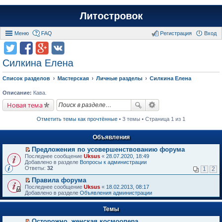
Литостровок
Меню
FAQ
Регистрация
Вход
Силкина Елена
Список разделов
Мастерская
Личные разделы
Силкина Елена
Описание:
Кава.
Новая тема
Отметить темы как прочтённые
• 3 темы • Страница 1 из 1
Объявления
Предложения по усовершенствованию форума
П
Последнее сообщение
Uksus
«
28.07.2020, 18:49
е
Добавлено в разделе
Вопросы к администрации
р
Ответы:
32
1
2
е
й
Правила форума
т
П
Последнее сообщение
Uksus
«
18.02.2013, 08:17
и
е
Добавлено в разделе
Объявления администрации
к
р
п
е
е
Темы
й
р
т
в
Осторожно, женская космоопера
и