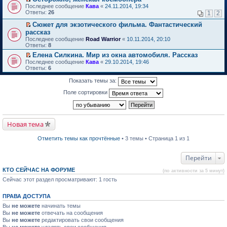
о
П
к
Последнее сообщение
Кава
«
24.11.2014, 19:34
м
е
п
Ответы:
26
1
2
у
р
е
н
е
р
Сюжет для экзотического фильма. Фантастический
е
й
в
П
рассказ
п
т
о
е
Последнее сообщение
Road Warrior
«
10.11.2014, 20:10
р
и
м
р
Ответы:
8
о
к
у
е
ч
п
н
й
Елена Силкина. Мир из окна автомобиля. Рассказ
и
е
е
т
П
Последнее сообщение
Кава
«
29.10.2014, 19:46
т
р
п
и
е
Ответы:
6
а
в
р
к
р
н
о
о
п
е
Показать темы за:
н
м
ч
е
й
о
у
и
р
т
Поле сортировки
м
н
т
в
и
у
е
а
о
к
с
п
н
м
п
о
р
н
у
е
о
о
о
н
р
Новая тема
б
ч
м
е
в
щ
и
у
п
о
е
т
Отметить темы как прочтённые
• 3 темы • Страница 1 из 1
с
р
м
н
а
о
о
у
и
н
о
ч
н
ю
н
Перейти
б
и
е
о
щ
т
п
м
е
КТО СЕЙЧАС НА ФОРУМЕ
а
р
(по активности за 5 минут)
у
н
н
о
Сейчас этот раздел просматривают: 1 гость
с
и
н
ч
о
ю
о
и
о
м
т
ПРАВА ДОСТУПА
б
у
а
щ
Вы
не можете
начинать темы
с
н
е
о
н
Вы
не можете
отвечать на сообщения
н
о
о
Вы
не можете
редактировать свои сообщения
и
б
м
Вы
не можете
удалять свои сообщения