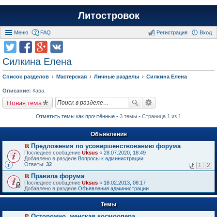
Литостровок
Меню
FAQ
Регистрация
Вход
Силкина Елена
Список разделов
Мастерская
Личные разделы
Силкина Елена
Описание:
Кава.
Новая тема
Отметить темы как прочтённые
• 3 темы • Страница 1 из 1
Объявления
Предложения по усовершенствованию форума
П
Последнее сообщение
Uksus
«
28.07.2020, 18:49
е
Добавлено в разделе
Вопросы к администрации
р
Ответы:
32
1
2
е
й
Правила форума
т
П
Последнее сообщение
Uksus
«
18.02.2013, 08:17
и
е
Добавлено в разделе
Объявления администрации
к
р
п
е
е
Темы
й
р
т
в
Осторожно, женская космоопера
и