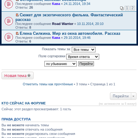
о
П
к
Последнее сообщение
Кава
«
24.11.2014, 19:34
м
е
п
Ответы:
26
1
2
у
р
е
н
е
р
Сюжет для экзотического фильма. Фантастический
е
й
в
П
рассказ
п
т
о
е
Последнее сообщение
Road Warrior
«
10.11.2014, 20:10
р
и
м
р
Ответы:
8
о
к
у
е
ч
п
н
й
Елена Силкина. Мир из окна автомобиля. Рассказ
и
е
е
т
П
Последнее сообщение
Кава
«
29.10.2014, 19:46
т
р
п
и
е
Ответы:
6
а
в
р
к
р
н
о
о
п
е
Показать темы за:
н
м
ч
е
й
о
у
и
р
т
Поле сортировки
м
н
т
в
и
у
е
а
о
к
с
п
н
м
п
о
р
н
у
е
о
о
о
н
р
Новая тема
б
ч
м
е
в
щ
и
у
п
о
е
т
Отметить темы как прочтённые
• 3 темы • Страница 1 из 1
с
р
м
н
а
о
о
у
и
н
о
ч
н
ю
н
Перейти
б
и
е
о
щ
т
п
м
е
КТО СЕЙЧАС НА ФОРУМЕ
а
р
(по активности за 5 минут)
у
н
н
о
Сейчас этот раздел просматривают: 1 гость
с
и
н
ч
о
ю
о
и
о
м
т
ПРАВА ДОСТУПА
б
у
а
щ
Вы
не можете
начинать темы
с
н
е
о
н
Вы
не можете
отвечать на сообщения
н
о
о
Вы
не можете
редактировать свои сообщения
и
б
м
Вы
не можете
удалять свои сообщения