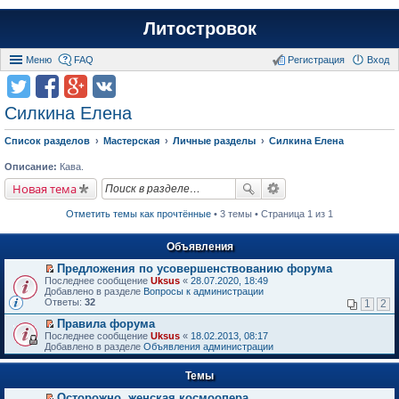
Литостровок
Меню
FAQ
Регистрация
Вход
Силкина Елена
Список разделов
Мастерская
Личные разделы
Силкина Елена
Описание:
Кава.
Новая тема
Отметить темы как прочтённые
• 3 темы • Страница 1 из 1
Объявления
Предложения по усовершенствованию форума
П
Последнее сообщение
Uksus
«
28.07.2020, 18:49
е
Добавлено в разделе
Вопросы к администрации
р
Ответы:
32
1
2
е
й
Правила форума
т
П
Последнее сообщение
Uksus
«
18.02.2013, 08:17
и
е
Добавлено в разделе
Объявления администрации
к
р
п
е
е
Темы
й
р
т
в
Осторожно, женская космоопера
и