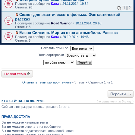
о
П
к
Последнее сообщение
Кава
«
24.11.2014, 19:34
м
е
п
Ответы:
26
1
2
у
р
е
н
е
р
Сюжет для экзотического фильма. Фантастический
е
й
в
П
рассказ
п
т
о
е
Последнее сообщение
Road Warrior
«
10.11.2014, 20:10
р
и
м
р
Ответы:
8
о
к
у
е
ч
п
н
й
Елена Силкина. Мир из окна автомобиля. Рассказ
и
е
е
т
П
Последнее сообщение
Кава
«
29.10.2014, 19:46
т
р
п
и
е
Ответы:
6
а
в
р
к
р
н
о
о
п
е
Показать темы за:
н
м
ч
е
й
о
у
и
р
т
Поле сортировки
м
н
т
в
и
у
е
а
о
к
с
п
н
м
п
о
р
н
у
е
о
о
о
н
р
Новая тема
б
ч
м
е
в
щ
и
у
п
о
е
т
Отметить темы как прочтённые
• 3 темы • Страница 1 из 1
с
р
м
н
а
о
о
у
и
н
о
ч
н
ю
н
Перейти
б
и
е
о
щ
т
п
м
е
КТО СЕЙЧАС НА ФОРУМЕ
а
р
(по активности за 5 минут)
у
н
н
о
Сейчас этот раздел просматривают: 1 гость
с
и
н
ч
о
ю
о
и
о
м
т
ПРАВА ДОСТУПА
б
у
а
щ
Вы
не можете
начинать темы
с
н
е
о
н
Вы
не можете
отвечать на сообщения
н
о
о
Вы
не можете
редактировать свои сообщения
и
б
м
Вы
не можете
удалять свои сообщения