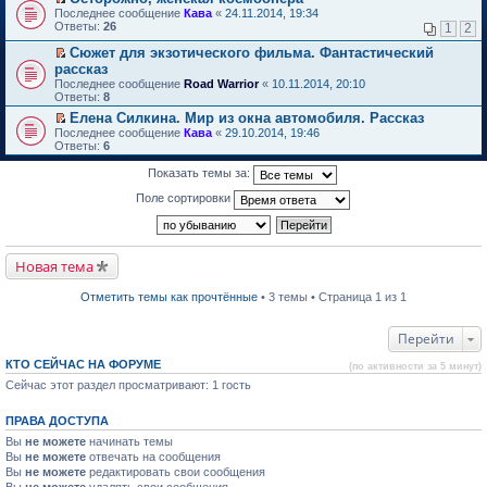
о
П
к
Последнее сообщение
Кава
«
24.11.2014, 19:34
м
е
п
Ответы:
26
1
2
у
р
е
н
е
р
Сюжет для экзотического фильма. Фантастический
е
й
в
П
рассказ
п
т
о
е
Последнее сообщение
Road Warrior
«
10.11.2014, 20:10
р
и
м
р
Ответы:
8
о
к
у
е
ч
п
н
й
Елена Силкина. Мир из окна автомобиля. Рассказ
и
е
е
т
П
Последнее сообщение
Кава
«
29.10.2014, 19:46
т
р
п
и
е
Ответы:
6
а
в
р
к
р
н
о
о
п
е
Показать темы за:
н
м
ч
е
й
о
у
и
р
т
Поле сортировки
м
н
т
в
и
у
е
а
о
к
с
п
н
м
п
о
р
н
у
е
о
о
о
н
р
Новая тема
б
ч
м
е
в
щ
и
у
п
о
е
т
Отметить темы как прочтённые
• 3 темы • Страница 1 из 1
с
р
м
н
а
о
о
у
и
н
о
ч
н
ю
н
Перейти
б
и
е
о
щ
т
п
м
е
КТО СЕЙЧАС НА ФОРУМЕ
а
р
(по активности за 5 минут)
у
н
н
о
Сейчас этот раздел просматривают: 1 гость
с
и
н
ч
о
ю
о
и
о
м
т
ПРАВА ДОСТУПА
б
у
а
щ
Вы
не можете
начинать темы
с
н
е
о
н
Вы
не можете
отвечать на сообщения
н
о
о
Вы
не можете
редактировать свои сообщения
и
б
м
Вы
не можете
удалять свои сообщения