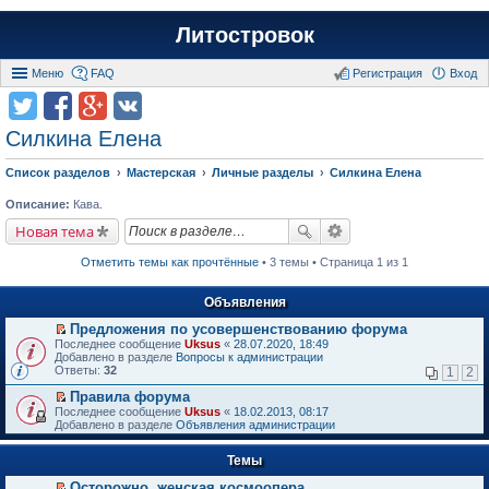
Литостровок
Меню
FAQ
Регистрация
Вход
Силкина Елена
Список разделов
Мастерская
Личные разделы
Силкина Елена
Описание:
Кава.
Новая тема
Отметить темы как прочтённые
• 3 темы • Страница 1 из 1
Объявления
Предложения по усовершенствованию форума
П
Последнее сообщение
Uksus
«
28.07.2020, 18:49
е
Добавлено в разделе
Вопросы к администрации
р
Ответы:
32
1
2
е
й
Правила форума
т
П
Последнее сообщение
Uksus
«
18.02.2013, 08:17
и
е
Добавлено в разделе
Объявления администрации
к
р
п
е
е
Темы
й
р
т
в
Осторожно, женская космоопера
и