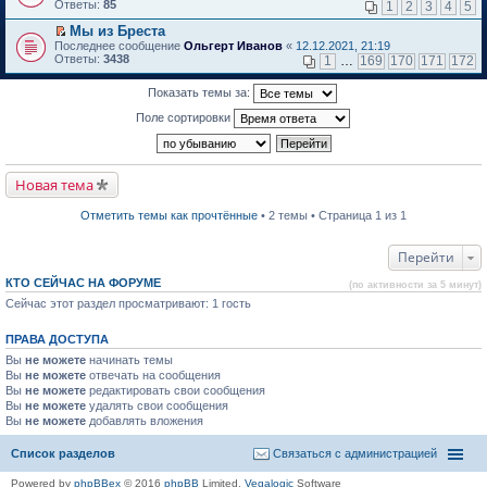
м
е
п
Ответы:
85
1
2
3
4
5
у
р
е
н
е
р
Мы из Бреста
е
й
в
П
Последнее сообщение
Ольгерт Иванов
«
12.12.2021, 21:19
п
т
о
е
Ответы:
3438
1
…
169
170
171
172
р
и
м
р
о
к
у
е
ч
Показать темы за:
п
н
й
и
е
е
т
Поле сортировки
т
р
п
и
а
в
р
к
н
о
о
п
н
м
ч
е
о
у
и
р
Новая тема
м
н
т
в
у
е
а
о
с
п
н
м
Отметить темы как прочтённые
• 2 темы • Страница 1 из 1
о
р
н
у
о
о
о
н
б
ч
м
е
Перейти
щ
и
у
п
е
т
с
р
КТО СЕЙЧАС НА ФОРУМЕ
(по активности за 5 минут)
н
а
о
о
и
н
о
Сейчас этот раздел просматривают: 1 гость
ч
ю
н
б
и
о
щ
т
ПРАВА ДОСТУПА
м
е
а
у
н
н
Вы
не можете
начинать темы
с
и
н
Вы
не можете
отвечать на сообщения
о
ю
о
Вы
не можете
редактировать свои сообщения
о
м
Вы
не можете
б
удалять свои сообщения
у
щ
Вы
не можете
с
добавлять вложения
е
о
н
о
Список разделов
Связаться с администрацией
и
б
ю
щ
Powered by
phpBBex
© 2016
phpBB
Limited,
Vegalogic
Software
е