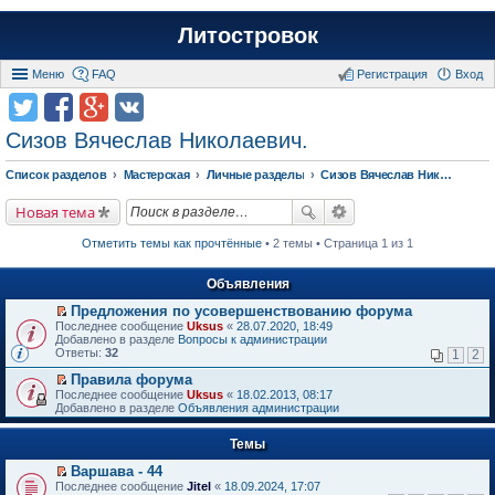
Литостровок
Меню
FAQ
Регистрация
Вход
Сизов Вячеслав Николаевич.
Список разделов
Мастерская
Личные разделы
Сизов Вячеслав Николаевич.
Новая тема
Отметить темы как прочтённые
• 2 темы • Страница 1 из 1
Объявления
Предложения по усовершенствованию форума
П
Последнее сообщение
Uksus
«
28.07.2020, 18:49
е
Добавлено в разделе
Вопросы к администрации
р
Ответы:
32
1
2
е
й
Правила форума
т
П
Последнее сообщение
Uksus
«
18.02.2013, 08:17
и
е
Добавлено в разделе
Объявления администрации
к
р
п
е
е
Темы
й
р
т
в
Варшава - 44
и
о
П
к
Последнее сообщение
Jitel
«
18.09.2024, 17:07