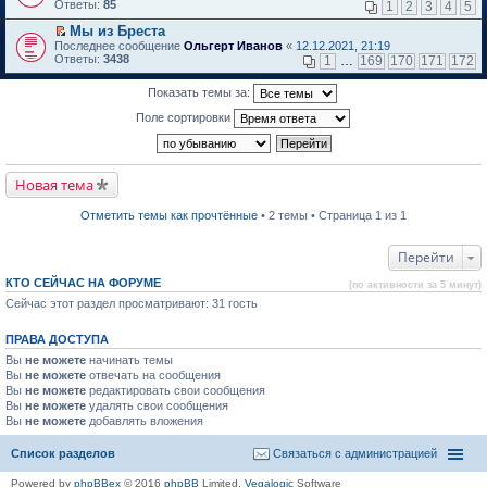
м
е
п
Ответы:
85
1
2
3
4
5
у
р
е
н
е
р
Мы из Бреста
е
й
в
П
Последнее сообщение
Ольгерт Иванов
«
12.12.2021, 21:19
п
т
о
е
Ответы:
3438
1
…
169
170
171
172
р
и
м
р
о
к
у
е
ч
Показать темы за:
п
н
й
и
е
е
т
Поле сортировки
т
р
п
и
а
в
р
к
н
о
о
п
н
м
ч
е
о
у
и
р
Новая тема
м
н
т
в
у
е
а
о
с
п
н
м
Отметить темы как прочтённые
• 2 темы • Страница 1 из 1
о
р
н
у
о
о
о
н
б
ч
м
е
Перейти
щ
и
у
п
е
т
с
р
КТО СЕЙЧАС НА ФОРУМЕ
(по активности за 5 минут)
н
а
о
о
и
н
о
Сейчас этот раздел просматривают: 31 гость
ч
ю
н
б
и
о
щ
т
ПРАВА ДОСТУПА
м
е
а
у
н
н
Вы
не можете
начинать темы
с
и
н
Вы
не можете
отвечать на сообщения
о
ю
о
Вы
не можете
редактировать свои сообщения
о
м
Вы
не можете
б
удалять свои сообщения
у
щ
Вы
не можете
с
добавлять вложения
е
о
н
о
Список разделов
Связаться с администрацией
и
б
ю
щ
Powered by
phpBBex
© 2016
phpBB
Limited,
Vegalogic
Software
е