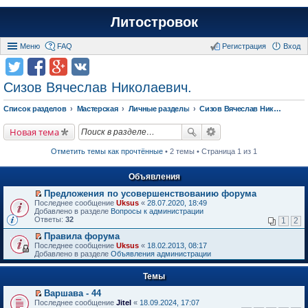
Литостровок
Меню
FAQ
Регистрация
Вход
Сизов Вячеслав Николаевич.
Список разделов
Мастерская
Личные разделы
Сизов Вячеслав Николаевич.
Новая тема
Отметить темы как прочтённые
• 2 темы • Страница 1 из 1
Объявления
Предложения по усовершенствованию форума
П
Последнее сообщение
Uksus
«
28.07.2020, 18:49
е
Добавлено в разделе
Вопросы к администрации
р
Ответы:
32
1
2
е
й
Правила форума
т
П
Последнее сообщение
Uksus
«
18.02.2013, 08:17
и
е
Добавлено в разделе
Объявления администрации
к
р
п
е
е
Темы
й
р
т
в
Варшава - 44
и
о
П
к
Последнее сообщение
Jitel
«
18.09.2024, 17:07