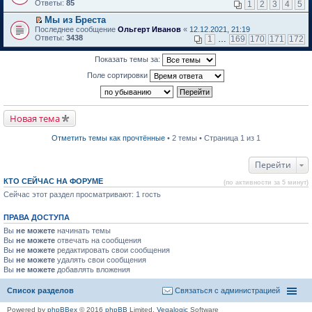
м
е
п
Ответы:
85
1
2
3
4
5
у
р
е
н
е
р
Мы из Бреста
е
й
в
П
Последнее сообщение
Ольгерт Иванов
«
12.12.2021, 21:19
п
т
о
е
Ответы:
3438
1
…
169
170
171
172
р
и
м
р
о
к
у
е
ч
Показать темы за:
п
н
й
и
е
е
т
Поле сортировки
т
р
п
и
а
в
р
к
н
о
о
п
н
м
ч
е
о
у
и
р
Новая тема
м
н
т
в
у
е
а
о
с
п
н
м
Отметить темы как прочтённые
• 2 темы • Страница 1 из 1
о
р
н
у
о
о
о
н
б
ч
м
е
Перейти
щ
и
у
п
е
т
с
р
КТО СЕЙЧАС НА ФОРУМЕ
(по активности за 5 минут)
н
а
о
о
и
н
о
Сейчас этот раздел просматривают: 1 гость
ч
ю
н
б
и
о
щ
т
ПРАВА ДОСТУПА
м
е
а
у
н
н
Вы
не можете
начинать темы
с
и
н
Вы
не можете
отвечать на сообщения
о
ю
о
Вы
не можете
редактировать свои сообщения
о
м
Вы
не можете
б
удалять свои сообщения
у
щ
Вы
не можете
с
добавлять вложения
е
о
н
о
Список разделов
Связаться с администрацией
и
б
ю
щ
Powered by
phpBBex
© 2016
phpBB
Limited,
Vegalogic
Software
е