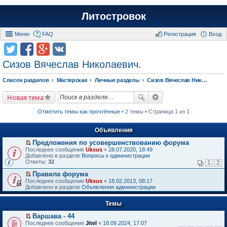
Литостровок
Меню
FAQ
Регистрация
Вход
Сизов Вячеслав Николаевич.
Список разделов
Мастерская
Личные разделы
Сизов Вячеслав Николаевич.
Новая тема
Отметить темы как прочтённые
• 2 темы • Страница 1 из 1
Объявления
Предложения по усовершенствованию форума
П
Последнее сообщение
Uksus
«
28.07.2020, 18:49
е
Добавлено в разделе
Вопросы к администрации
р
Ответы:
32
1
2
е
й
Правила форума
т
П
Последнее сообщение
Uksus
«
18.02.2013, 08:17
и
е
Добавлено в разделе
Объявления администрации
к
р
п
е
е
Темы
й
р
т
в
Варшава - 44
и
о
П
к
Последнее сообщение
Jitel
«
18.09.2024, 17:07