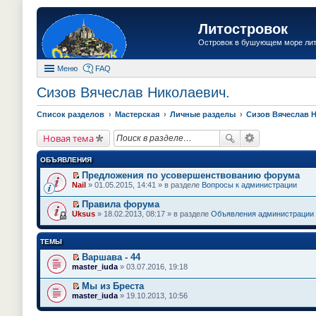
Литостровок
Островок в бушующем море ли
Меню
FAQ
Сизов Вячеслав Николаевич.
Список разделов
Мастерская
Личные разделы
Сизов Вячеслав 
Новая тема
ОБЪЯВЛЕНИЯ
Предложения по усовершенствованию форума
П
Nail
» 01.05.2015, 14:41 » в разделе
Вопросы к администрации
е
р
Правила форума
е
П
Uksus
» 18.02.2013, 08:17 » в разделе
Объявления администрации
й
е
т
р
и
е
ТЕМЫ
к
й
п
т
Варшава - 44
е
и
П
master_iuda
» 03.07.2016, 19:18
р
к
е
в
п
р
о
Мы из Бреста
е
е
м
П
master_iuda
» 19.10.2013, 10:56
р
й
у
е
в
т
н
р
о
и