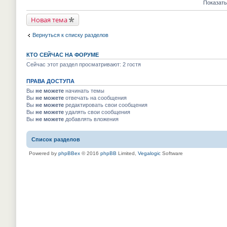
е
е
Показать
м
к
п
й
у
п
р
т
н
е
Новая тема
о
и
е
р
ч
к
п
в
и
п
р
Вернуться к списку разделов
о
т
е
о
м
а
р
ч
у
н
в
и
н
КТО СЕЙЧАС НА ФОРУМЕ
н
о
т
е
о
м
Сейчас этот раздел просматривают: 2 гостя
а
п
м
у
н
р
у
н
н
о
с
ПРАВА ДОСТУПА
е
о
ч
о
п
м
Вы
не можете
начинать темы
и
о
р
у
т
Вы
не можете
отвечать на сообщения
б
о
с
а
Вы
не можете
редактировать свои сообщения
щ
ч
о
н
е
и
Вы
не можете
удалять свои сообщения
о
н
н
т
Вы
не можете
добавлять вложения
б
о
и
а
щ
м
ю
н
е
у
н
н
Список разделов
с
о
и
о
м
ю
о
Powered by
phpBBex
© 2016
phpBB
Limited,
Vegalogic
Software
у
б
с
щ
о
е
о
н
б
и
щ
ю
е
н
и
ю