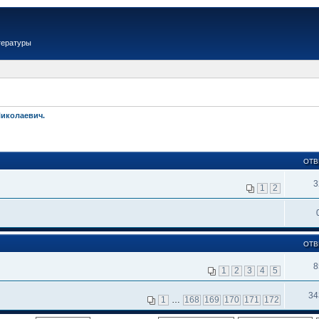
тературы
Николаевич.
ОТВ
3
1
2
ОТВ
8
1
2
3
4
5
34
1
…
168
169
170
171
172