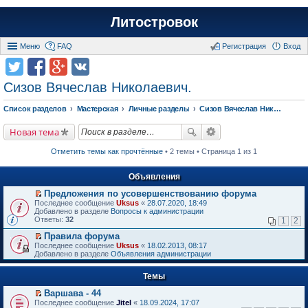
Литостровок
Меню
FAQ
Регистрация
Вход
Сизов Вячеслав Николаевич.
Список разделов
Мастерская
Личные разделы
Сизов Вячеслав Николаевич.
Новая тема
Отметить темы как прочтённые
• 2 темы • Страница 1 из 1
Объявления
Предложения по усовершенствованию форума
П
Последнее сообщение
Uksus
«
28.07.2020, 18:49
е
Добавлено в разделе
Вопросы к администрации
р
Ответы:
32
1
2
е
й
Правила форума
т
П
Последнее сообщение
Uksus
«
18.02.2013, 08:17
и
е
Добавлено в разделе
Объявления администрации
к
р
п
е
е
Темы
й
р
т
в
Варшава - 44
и
о
П
к
Последнее сообщение
Jitel
«
18.09.2024, 17:07