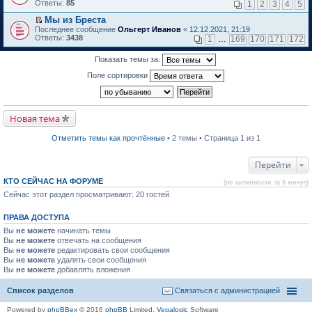
м
е
п
Ответы:
85
1
2
3
4
5
у
р
е
н
е
р
Мы из Бреста
е
й
в
П
Последнее сообщение
Ольгерт Иванов
«
12.12.2021, 21:19
п
т
о
е
Ответы:
3438
1
…
169
170
171
172
р
и
м
р
о
к
у
е
ч
Показать темы за:
п
н
й
и
е
е
т
Поле сортировки
т
р
п
и
а
в
р
к
н
о
о
п
н
м
ч
е
о
у
и
р
Новая тема
м
н
т
в
у
е
а
о
с
п
н
м
Отметить темы как прочтённые
• 2 темы • Страница 1 из 1
о
р
н
у
о
о
о
н
б
ч
м
е
Перейти
щ
и
у
п
е
т
с
р
КТО СЕЙЧАС НА ФОРУМЕ
(по активности за 5 минут)
н
а
о
о
и
н
о
Сейчас этот раздел просматривают: 20 гостей
ч
ю
н
б
и
о
щ
т
ПРАВА ДОСТУПА
м
е
а
у
н
н
Вы
не можете
начинать темы
с
и
н
Вы
не можете
отвечать на сообщения
о
ю
о
Вы
не можете
редактировать свои сообщения
о
м
Вы
не можете
б
удалять свои сообщения
у
щ
Вы
не можете
с
добавлять вложения
е
о
н
о
Список разделов
Связаться с администрацией
и
б
ю
щ
Powered by
phpBBex
© 2016
phpBB
Limited,
Vegalogic
Software
е