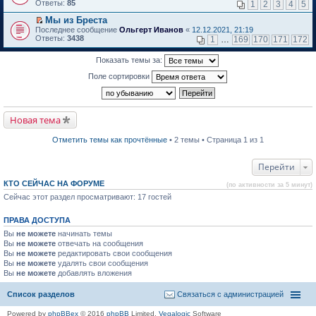
м
е
п
Ответы:
85
1
2
3
4
5
у
р
е
н
е
р
Мы из Бреста
е
й
в
П
Последнее сообщение
Ольгерт Иванов
«
12.12.2021, 21:19
п
т
о
е
Ответы:
3438
1
…
169
170
171
172
р
и
м
р
о
к
у
е
ч
Показать темы за:
п
н
й
и
е
е
т
Поле сортировки
т
р
п
и
а
в
р
к
н
о
о
п
н
м
ч
е
о
у
и
р
Новая тема
м
н
т
в
у
е
а
о
с
п
н
м
Отметить темы как прочтённые
• 2 темы • Страница 1 из 1
о
р
н
у
о
о
о
н
б
ч
м
е
Перейти
щ
и
у
п
е
т
с
р
КТО СЕЙЧАС НА ФОРУМЕ
(по активности за 5 минут)
н
а
о
о
и
н
о
Сейчас этот раздел просматривают: 17 гостей
ч
ю
н
б
и
о
щ
т
ПРАВА ДОСТУПА
м
е
а
у
н
н
Вы
не можете
начинать темы
с
и
н
Вы
не можете
отвечать на сообщения
о
ю
о
Вы
не можете
редактировать свои сообщения
о
м
Вы
не можете
б
удалять свои сообщения
у
щ
Вы
не можете
с
добавлять вложения
е
о
н
о
Список разделов
Связаться с администрацией
и
б
ю
щ
Powered by
phpBBex
© 2016
phpBB
Limited,
Vegalogic
Software
е