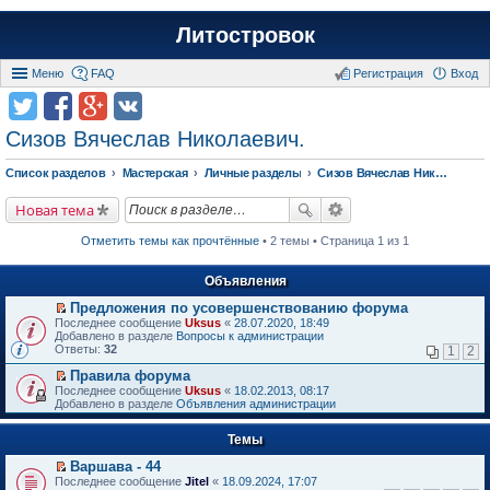
Литостровок
Меню
FAQ
Регистрация
Вход
Сизов Вячеслав Николаевич.
Список разделов
Мастерская
Личные разделы
Сизов Вячеслав Николаевич.
Новая тема
Отметить темы как прочтённые
• 2 темы • Страница 1 из 1
Объявления
Предложения по усовершенствованию форума
П
Последнее сообщение
Uksus
«
28.07.2020, 18:49
е
Добавлено в разделе
Вопросы к администрации
р
Ответы:
32
1
2
е
й
Правила форума
т
П
Последнее сообщение
Uksus
«
18.02.2013, 08:17
и
е
Добавлено в разделе
Объявления администрации
к
р
п
е
е
Темы
й
р
т
в
Варшава - 44
и
о
П
к
Последнее сообщение
Jitel
«
18.09.2024, 17:07