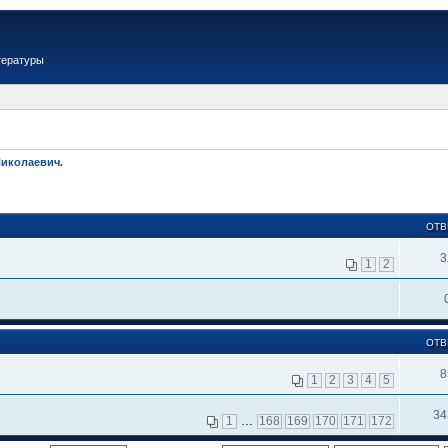
тературы
Николаевич.
ОТВ
3
1
2
ОТВ
8
1
2
3
4
5
34
1
…
168
169
170
171
172