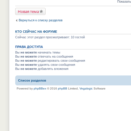
е
е
Показать
м
к
п
й
у
п
р
т
н
е
Новая тема
о
и
е
р
ч
к
п
в
и
п
р
Вернуться к списку разделов
о
т
е
о
м
а
р
ч
у
н
в
и
н
КТО СЕЙЧАС НА ФОРУМЕ
н
о
т
е
о
м
Сейчас этот раздел просматривают: 10 гостей
а
п
м
у
н
р
у
н
н
о
с
ПРАВА ДОСТУПА
е
о
ч
о
п
м
Вы
не можете
начинать темы
и
о
р
у
т
Вы
не можете
отвечать на сообщения
б
о
с
а
Вы
не можете
редактировать свои сообщения
щ
ч
о
н
е
и
Вы
не можете
удалять свои сообщения
о
н
н
т
Вы
не можете
добавлять вложения
б
о
и
а
щ
м
ю
н
е
у
н
н
Список разделов
с
о
и
о
м
ю
о
Powered by
phpBBex
© 2016
phpBB
Limited,
Vegalogic
Software
у
б
с
щ
о
е
о
н
б
и
щ
ю
е
н
и
ю