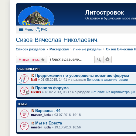
Литостровок
Островок в бушующем море ли
Меню
FAQ
Сизов Вячеслав Николаевич.
Список разделов
Мастерская
Личные разделы
Сизов Вячеслав 
Новая тема
ОБЪЯВЛЕНИЯ
Предложения по усовершенствованию форума
П
Nail
» 01.05.2015, 14:41 » в разделе
Вопросы к администрации
е
р
Правила форума
е
П
Uksus
» 18.02.2013, 08:17 » в разделе
Объявления администрации
й
е
т
р
и
е
ТЕМЫ
к
й
п
т
Варшава - 44
е
и
П
master_iuda
» 03.07.2016, 19:18
р
к
е
в
п
р
о
Мы из Бреста
е
е
м
П
master_iuda
» 19.10.2013, 10:56
р
й
у
е
в
т
н
р
о
и