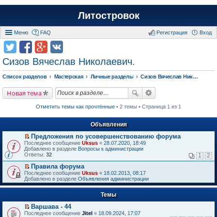
Литостровок
Меню
FAQ
Регистрация
Вход
Сизов Вячеслав Николаевич.
Список разделов
Мастерская
Личные разделы
Сизов Вячеслав Николаевич.
Новая тема
Отметить темы как прочтённые
• 2 темы • Страница 1 из 1
Объявления
Предложения по усовершенствованию форума
П
Последнее сообщение
Uksus
«
28.07.2020, 18:49
е
Добавлено в разделе
Вопросы к администрации
р
Ответы:
32
1
2
е
й
Правила форума
т
П
Последнее сообщение
Uksus
«
18.02.2013, 08:17
и
е
Добавлено в разделе
Объявления администрации
к
р
п
е
е
Темы
й
р
т
в
Варшава - 44
и
о
П
к
Последнее сообщение
Jitel
«
18.09.2024, 17:07