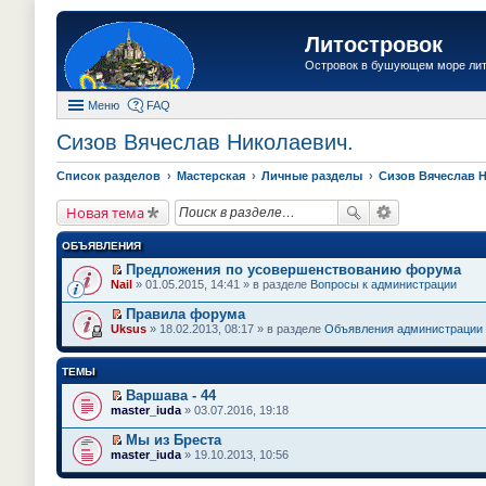
Литостровок
Островок в бушующем море ли
Меню
FAQ
Сизов Вячеслав Николаевич.
Список разделов
Мастерская
Личные разделы
Сизов Вячеслав 
Новая тема
ОБЪЯВЛЕНИЯ
Предложения по усовершенствованию форума
П
Nail
» 01.05.2015, 14:41 » в разделе
Вопросы к администрации
е
р
Правила форума
е
П
Uksus
» 18.02.2013, 08:17 » в разделе
Объявления администрации
й
е
т
р
и
е
ТЕМЫ
к
й
п
т
Варшава - 44
е
и
П
master_iuda
» 03.07.2016, 19:18
р
к
е
в
п
р
о
Мы из Бреста
е
е
м
П
master_iuda
» 19.10.2013, 10:56
р
й
у
е
в
т
н
р
о
и