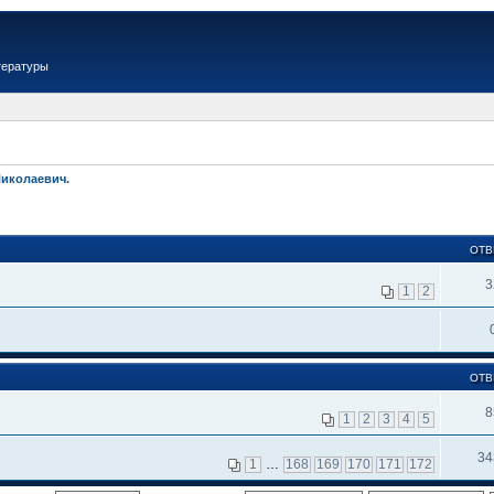
тературы
Николаевич.
ОТВ
3
1
2
ОТВ
8
1
2
3
4
5
34
1
…
168
169
170
171
172