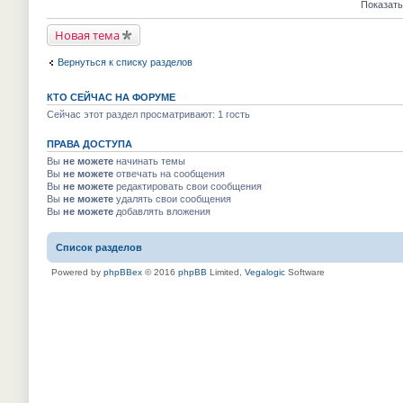
е
е
Показать
м
к
п
й
у
п
р
т
н
е
Новая тема
о
и
е
р
ч
к
п
в
и
п
р
Вернуться к списку разделов
о
т
е
о
м
а
р
ч
у
н
в
и
н
КТО СЕЙЧАС НА ФОРУМЕ
н
о
т
е
о
м
Сейчас этот раздел просматривают: 1 гость
а
п
м
у
н
р
у
н
н
о
с
ПРАВА ДОСТУПА
е
о
ч
о
п
м
Вы
не можете
начинать темы
и
о
р
у
т
Вы
не можете
отвечать на сообщения
б
о
с
а
Вы
не можете
редактировать свои сообщения
щ
ч
о
н
е
и
Вы
не можете
удалять свои сообщения
о
н
н
т
Вы
не можете
добавлять вложения
б
о
и
а
щ
м
ю
н
е
у
н
н
Список разделов
с
о
и
о
м
ю
о
Powered by
phpBBex
© 2016
phpBB
Limited,
Vegalogic
Software
у
б
с
щ
о
е
о
н
б
и
щ
ю
е
н
и
ю