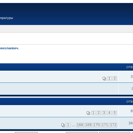
тературы
Николаевич.
ОТВ
3
1
2
ОТВ
8
1
2
3
4
5
34
1
…
168
169
170
171
172