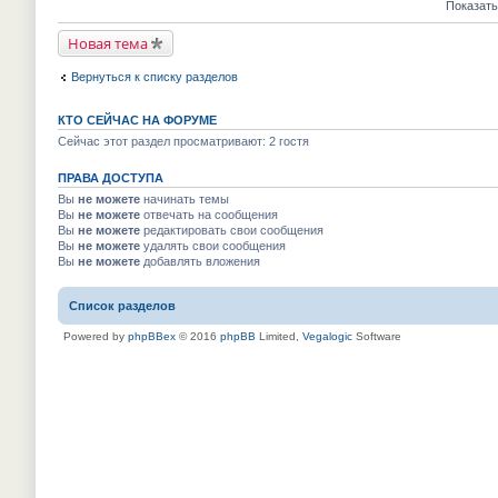
е
е
Показать
м
к
п
й
у
п
р
т
н
е
Новая тема
о
и
е
р
ч
к
п
в
и
п
р
Вернуться к списку разделов
о
т
е
о
м
а
р
ч
у
н
в
и
н
КТО СЕЙЧАС НА ФОРУМЕ
н
о
т
е
о
м
Сейчас этот раздел просматривают: 2 гостя
а
п
м
у
н
р
у
н
н
о
с
ПРАВА ДОСТУПА
е
о
ч
о
п
м
Вы
не можете
начинать темы
и
о
р
у
т
Вы
не можете
отвечать на сообщения
б
о
с
а
Вы
не можете
редактировать свои сообщения
щ
ч
о
н
е
и
Вы
не можете
удалять свои сообщения
о
н
н
т
Вы
не можете
добавлять вложения
б
о
и
а
щ
м
ю
н
е
у
н
н
Список разделов
с
о
и
о
м
ю
о
Powered by
phpBBex
© 2016
phpBB
Limited,
Vegalogic
Software
у
б
с
щ
о
е
о
н
б
и
щ
ю
е
н
и
ю