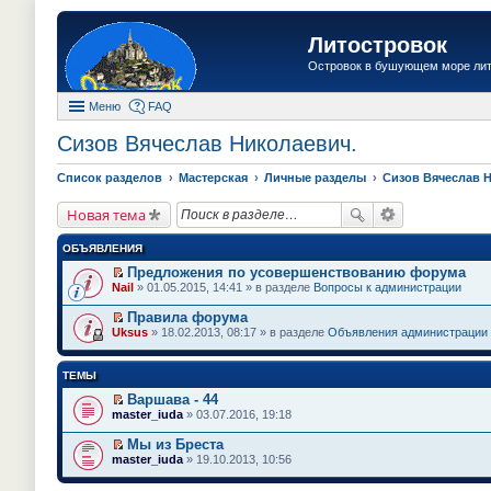
Литостровок
Островок в бушующем море ли
Меню
FAQ
Сизов Вячеслав Николаевич.
Список разделов
Мастерская
Личные разделы
Сизов Вячеслав 
Новая тема
ОБЪЯВЛЕНИЯ
Предложения по усовершенствованию форума
П
Nail
» 01.05.2015, 14:41 » в разделе
Вопросы к администрации
е
р
Правила форума
е
П
Uksus
» 18.02.2013, 08:17 » в разделе
Объявления администрации
й
е
т
р
и
е
ТЕМЫ
к
й
п
т
Варшава - 44
е
и
П
master_iuda
» 03.07.2016, 19:18
р
к
е
в
п
р
о
Мы из Бреста
е
е
м
П
master_iuda
» 19.10.2013, 10:56
р
й
у
е
в
т
н
р
о
и