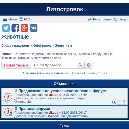
Литостровок
Меню
FAQ
Регистрация
Вход
Животные
Список разделов
Оффтопик
Животные
Описание:
Животные домашние, животные дикие, животные прирученные,
животные, которые гуляют сами по себе...
Новая тема
Отметить темы как прочтённые
• 1 тема • Страница 1 из 1
Объявления
Предложения по усовершенствованию форума
П
Последнее сообщение
Uksus
«
28.07.2020, 18:49
е
Добавлено в разделе
Вопросы к администрации
р
Ответы:
32
1
2
е
й
Правила форума
т
П
Последнее сообщение
Uksus
«
18.02.2013, 08:17
и
е
Добавлено в разделе
Объявления администрации
к
р
п
е
е
Темы
й
р
т