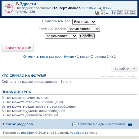
в
Здрасти
и
о
П
к
Последнее сообщение
Ольгерт Иванов
«
02.06.2024, 09:22
м
е
п
Ответы:
430
1
…
19
20
21
22
у
р
е
н
е
р
Показать темы за:
е
й
в
п
т
о
Поле сортировки
р
и
м
о
к
у
ч
п
н
и
е
е
т
р
п
Новая тема
а
в
р
н
о
о
н
м
ч
Отметить темы как прочтённые
• 1 тема • Страница 1 из 1
о
у
и
м
н
т
у
е
а
Перейти
с
п
н
о
р
н
КТО СЕЙЧАС НА ФОРУМЕ
(по активности за 5 минут)
о
о
о
б
Сейчас этот раздел просматривают: 1 гость
ч
м
щ
и
у
е
т
с
ПРАВА ДОСТУПА
н
а
о
и
н
о
Вы
не можете
начинать темы
ю
н
б
Вы
не можете
отвечать на сообщения
о
щ
Вы
не можете
редактировать свои сообщения
м
е
Вы
не можете
удалять свои сообщения
у
н
Вы
не можете
с
добавлять вложения
и
о
ю
о
Список разделов
Связаться с администрацией
б
щ
Powered by
phpBBex
© 2016
phpBB
Limited,
Vegalogic
Software
е
н