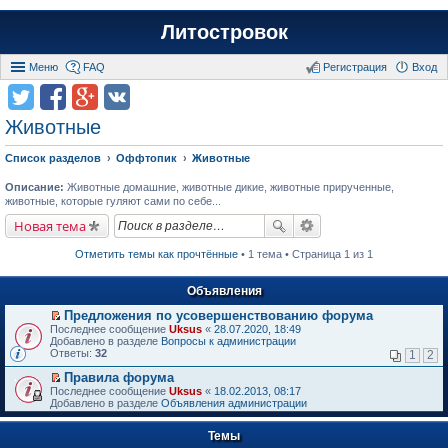
Литостровок
Меню
FAQ
Регистрация
Вход
Животные
Список разделов
Оффтопик
Животные
Описание:
Животные домашние, животные дикие, животные прирученные,
животные, которые гуляют сами по себе...
Новая тема
Отметить темы как прочтённые
• 1 тема • Страница 1 из 1
Объявления
Предложения по усовершенствованию форума
П
Последнее сообщение
Uksus
«
28.07.2020, 18:49
е
Добавлено в разделе
Вопросы к администрации
р
Ответы:
32
1
2
е
й
Правила форума
т
П
Последнее сообщение
Uksus
«
18.02.2013, 08:17
и
е
Добавлено в разделе
Объявления администрации
к
р
п
е
е
Темы
й
р
т