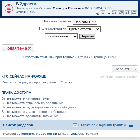
в
Здрасти
и
о
П
к
Последнее сообщение
Ольгерт Иванов
«
02.06.2024, 09:22
м
е
п
Ответы:
430
1
…
19
20
21
22
у
р
е
н
е
р
Показать темы за:
е
й
в
п
т
о
Поле сортировки
р
и
м
о
к
у
ч
п
н
и
е
е
т
р
п
Новая тема
а
в
р
н
о
о
н
м
ч
Отметить темы как прочтённые
• 1 тема • Страница 1 из 1
о
у
и
м
н
т
у
е
а
Перейти
с
п
н
о
р
н
КТО СЕЙЧАС НА ФОРУМЕ
(по активности за 5 минут)
о
о
о
б
Сейчас этот раздел просматривают: 2 гостя
ч
м
щ
и
у
е
т
с
ПРАВА ДОСТУПА
н
а
о
и
н
о
Вы
не можете
начинать темы
ю
н
б
Вы
не можете
отвечать на сообщения
о
щ
Вы
не можете
редактировать свои сообщения
м
е
Вы
не можете
удалять свои сообщения
у
н
Вы
не можете
с
добавлять вложения
и
о
ю
о
Список разделов
Связаться с администрацией
б
щ
Powered by
phpBBex
© 2016
phpBB
Limited,
Vegalogic
Software
е
н