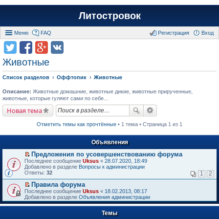
Литостровок
Меню
FAQ
Регистрация
Вход
Животные
Список разделов
Оффтопик
Животные
Описание:
Животные домашние, животные дикие, животные прирученные,
животные, которые гуляют сами по себе...
Новая тема
Отметить темы как прочтённые
• 1 тема • Страница 1 из 1
Объявления
Предложения по усовершенствованию форума
П
Последнее сообщение
Uksus
«
28.07.2020, 18:49
е
Добавлено в разделе
Вопросы к администрации
р
Ответы:
32
1
2
е
й
Правила форума
т
П
Последнее сообщение
Uksus
«
18.02.2013, 08:17
и
е
Добавлено в разделе
Объявления администрации
к
р
п
е
е
Темы
й
р
т