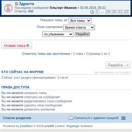
в
Здрасти
и
о
П
к
Последнее сообщение
Ольгерт Иванов
«
02.06.2024, 09:22
м
е
п
Ответы:
430
1
…
19
20
21
22
у
р
е
н
е
р
Показать темы за:
е
й
в
п
т
о
Поле сортировки
р
и
м
о
к
у
ч
п
н
и
е
е
т
р
п
Новая тема
а
в
р
н
о
о
н
м
ч
Отметить темы как прочтённые
• 1 тема • Страница 1 из 1
о
у
и
м
н
т
у
е
а
Перейти
с
п
н
о
р
н
КТО СЕЙЧАС НА ФОРУМЕ
(по активности за 5 минут)
о
о
о
б
Сейчас этот раздел просматривают: 3 гостя
ч
м
щ
и
у
е
т
с
ПРАВА ДОСТУПА
н
а
о
и
н
о
Вы
не можете
начинать темы
ю
н
б
Вы
не можете
отвечать на сообщения
о
щ
Вы
не можете
редактировать свои сообщения
м
е
Вы
не можете
удалять свои сообщения
у
н
Вы
не можете
с
добавлять вложения
и
о
ю
о
Список разделов
Связаться с администрацией
б
щ
Powered by
phpBBex
© 2016
phpBB
Limited,
Vegalogic
Software
е
н