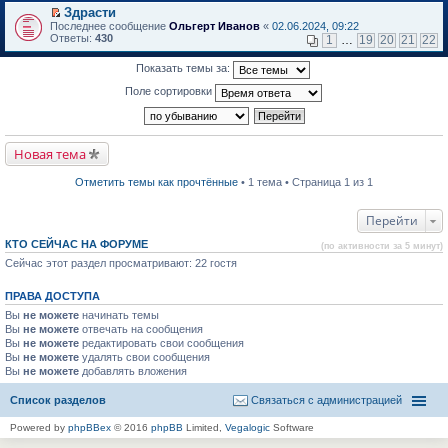
в
Здрасти
и
о
П
к
Последнее сообщение
Ольгерт Иванов
«
02.06.2024, 09:22
м
е
п
Ответы:
430
1
…
19
20
21
22
у
р
е
н
е
р
Показать темы за:
е
й
в
п
т
о
Поле сортировки
р
и
м
о
к
у
ч
п
н
и
е
е
т
р
п
Новая тема
а
в
р
н
о
о
н
м
ч
Отметить темы как прочтённые
• 1 тема • Страница 1 из 1
о
у
и
м
н
т
у
е
а
Перейти
с
п
н
о
р
н
КТО СЕЙЧАС НА ФОРУМЕ
(по активности за 5 минут)
о
о
о
б
Сейчас этот раздел просматривают: 22 гостя
ч
м
щ
и
у
е
т
с
ПРАВА ДОСТУПА
н
а
о
и
н
о
Вы
не можете
начинать темы
ю
н
б
Вы
не можете
отвечать на сообщения
о
щ
Вы
не можете
редактировать свои сообщения
м
е
Вы
не можете
удалять свои сообщения
у
н
Вы
не можете
с
добавлять вложения
и
о
ю
о
Список разделов
Связаться с администрацией
б
щ
Powered by
phpBBex
© 2016
phpBB
Limited,
Vegalogic
Software
е
н