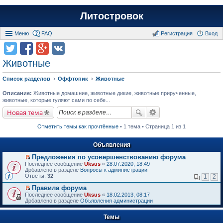
Литостровок
Меню
FAQ
Регистрация
Вход
Животные
Список разделов
Оффтопик
Животные
Описание:
Животные домашние, животные дикие, животные прирученные,
животные, которые гуляют сами по себе...
Новая тема
Отметить темы как прочтённые
• 1 тема • Страница 1 из 1
Объявления
Предложения по усовершенствованию форума
П
Последнее сообщение
Uksus
«
28.07.2020, 18:49
е
Добавлено в разделе
Вопросы к администрации
р
Ответы:
32
1
2
е
й
Правила форума
т
П
Последнее сообщение
Uksus
«
18.02.2013, 08:17
и
е
Добавлено в разделе
Объявления администрации
к
р
п
е
е
Темы
й
р
т