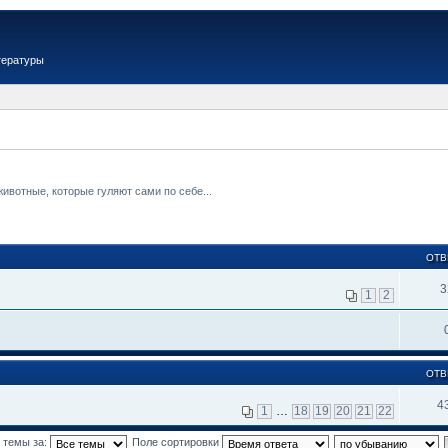
тературы
вотные, которые гуляют сами по себе...
ОТВ
3
1
2
ОТВ
4
1
…
18
19
20
21
22
 темы за:
Поле сортировки