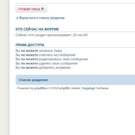
р
й
у
в
т
н
Новая тема
о
и
е
м
к
п
у
п
р
Вернуться к списку разделов
н
е
о
е
р
ч
п
в
и
КТО СЕЙЧАС НА ФОРУМЕ
р
о
т
о
м
Сейчас этот раздел просматривают: 20 гостей
а
ч
у
н
и
н
н
т
ПРАВА ДОСТУПА
е
о
а
п
м
Вы
не можете
начинать темы
н
р
у
Вы
не можете
отвечать на сообщения
н
о
с
о
Вы
не можете
редактировать свои сообщения
ч
о
м
и
Вы
не можете
удалять свои сообщения
о
у
т
Вы
не можете
добавлять вложения
б
с
а
щ
о
н
е
о
н
н
Список разделов
б
о
и
щ
м
ю
е
Powered by
phpBBex
© 2016
phpBB
Limited,
Vegalogic
Software
у
н
с
и
о
ю
о
б
щ
е
н
и
ю