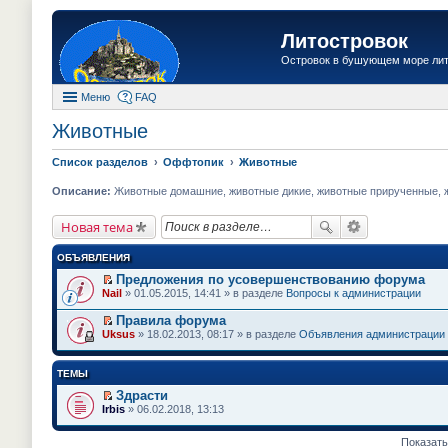
Литостровок
Островок в бушующем море ли
Меню
FAQ
Животные
Список разделов
Оффтопик
Животные
Описание:
Животные домашние, животные дикие, животные прирученные, жи
Новая тема
ОБЪЯВЛЕНИЯ
Предложения по усовершенствованию форума
П
Nail
» 01.05.2015, 14:41 » в разделе
Вопросы к администрации
е
р
Правила форума
е
П
Uksus
» 18.02.2013, 08:17 » в разделе
Объявления администрации
й
е
т
р
и
е
ТЕМЫ
к
й
п
т
Здрасти
е
и
П
Irbis
» 06.02.2018, 13:13
р
к
е
в
п
р
о
е
е
Показать
м