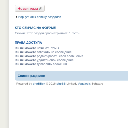
р
й
у
в
т
н
Новая тема
о
и
е
м
к
п
у
п
р
Вернуться к списку разделов
н
е
о
е
р
ч
п
в
и
КТО СЕЙЧАС НА ФОРУМЕ
р
о
т
о
м
Сейчас этот раздел просматривают: 1 гость
а
ч
у
н
и
н
н
т
ПРАВА ДОСТУПА
е
о
а
п
м
Вы
не можете
начинать темы
н
р
у
Вы
не можете
отвечать на сообщения
н
о
с
о
Вы
не можете
редактировать свои сообщения
ч
о
м
и
Вы
не можете
удалять свои сообщения
о
у
т
Вы
не можете
добавлять вложения
б
с
а
щ
о
н
е
о
н
н
Список разделов
б
о
и
щ
м
ю
е
Powered by
phpBBex
© 2016
phpBB
Limited,
Vegalogic
Software
у
н
с
и
о
ю
о
б
щ
е
н
и
ю