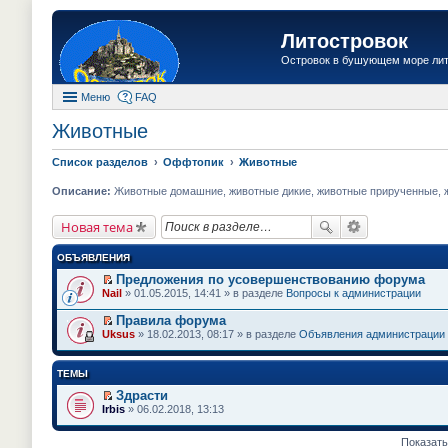
Литостровок
Островок в бушующем море ли
Меню
FAQ
Животные
Список разделов
Оффтопик
Животные
Описание:
Животные домашние, животные дикие, животные прирученные, жи
Новая тема
ОБЪЯВЛЕНИЯ
Предложения по усовершенствованию форума
П
Nail
» 01.05.2015, 14:41 » в разделе
Вопросы к администрации
е
р
Правила форума
е
П
Uksus
» 18.02.2013, 08:17 » в разделе
Объявления администрации
й
е
т
р
и
е
ТЕМЫ
к
й
п
т
Здрасти
е
и
П
Irbis
» 06.02.2018, 13:13
р
к
е
в
п
р
о
е
е
Показать
м