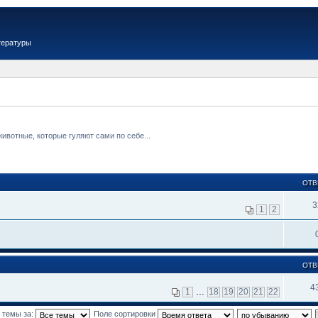
тературы
вотные, которые гуляют сами по себе...
ОТВ
3
1
2
ОТВ
4
1
…
18
19
20
21
22
 темы за:
Поле сортировки