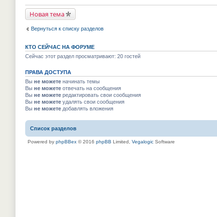
р
й
у
в
т
н
Новая тема
о
и
е
м
к
п
у
п
р
Вернуться к списку разделов
н
е
о
е
р
ч
п
в
и
КТО СЕЙЧАС НА ФОРУМЕ
р
о
т
о
м
Сейчас этот раздел просматривают: 20 гостей
а
ч
у
н
и
н
н
т
ПРАВА ДОСТУПА
е
о
а
п
м
Вы
не можете
начинать темы
н
р
у
Вы
не можете
отвечать на сообщения
н
о
с
о
Вы
не можете
редактировать свои сообщения
ч
о
м
и
Вы
не можете
удалять свои сообщения
о
у
т
Вы
не можете
добавлять вложения
б
с
а
щ
о
н
е
о
н
н
Список разделов
б
о
и
щ
м
ю
е
Powered by
phpBBex
© 2016
phpBB
Limited,
Vegalogic
Software
у
н
с
и
о
ю
о
б
щ
е
н
и
ю