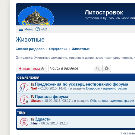
Литостровок
Островок в бушующем море ли
Меню
FAQ
Животные
Список разделов
Оффтопик
Животные
Описание:
Животные домашние, животные дикие, животные прирученные, жи
Новая тема
ОБЪЯВЛЕНИЯ
Предложения по усовершенствованию форума
П
Nail
» 01.05.2015, 14:41 » в разделе
Вопросы к администрации
е
р
Правила форума
е
П
Uksus
» 18.02.2013, 08:17 » в разделе
Объявления администрации
й
е
т
р
и
е
ТЕМЫ
к
й
п
т
Здрасти
е
и
П
Irbis
» 06.02.2018, 13:13
р
к
е
в
п
р
о
е
е
Показать
м