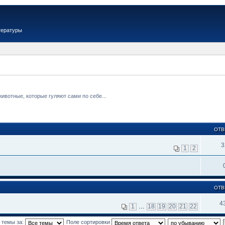
тературы
вотные, которые гуляют сами по себе...
ОТВ
3
1
2
ОТВ
4
1
…
18
19
20
21
22
 темы за:
Поле сортировки