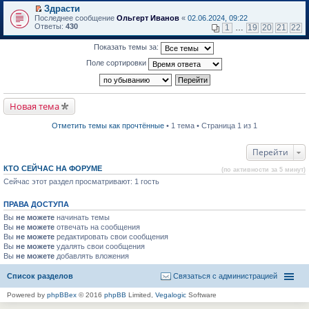
в
Здрасти
и
о
П
к
Последнее сообщение
Ольгерт Иванов
«
02.06.2024, 09:22
м
е
п
Ответы:
430
1
…
19
20
21
22
у
р
е
н
е
р
Показать темы за:
е
й
в
п
т
о
Поле сортировки
р
и
м
о
к
у
ч
п
н
и
е
е
т
р
п
Новая тема
а
в
р
н
о
о
н
м
ч
Отметить темы как прочтённые
• 1 тема • Страница 1 из 1
о
у
и
м
н
т
у
е
а
Перейти
с
п
н
о
р
н
КТО СЕЙЧАС НА ФОРУМЕ
(по активности за 5 минут)
о
о
о
б
Сейчас этот раздел просматривают: 1 гость
ч
м
щ
и
у
е
т
с
ПРАВА ДОСТУПА
н
а
о
и
н
о
Вы
не можете
начинать темы
ю
н
б
Вы
не можете
отвечать на сообщения
о
щ
Вы
не можете
редактировать свои сообщения
м
е
Вы
не можете
удалять свои сообщения
у
н
Вы
не можете
с
добавлять вложения
и
о
ю
о
Список разделов
Связаться с администрацией
б
щ
Powered by
phpBBex
© 2016
phpBB
Limited,
Vegalogic
Software
е
н