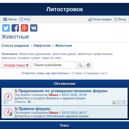
Литостровок
Меню
FAQ
Регистрация
Вход
Животные
Список разделов
Оффтопик
Животные
Описание:
Животные домашние, животные дикие, животные прирученные,
животные, которые гуляют сами по себе...
Новая тема
Отметить темы как прочтённые
• 1 тема • Страница 1 из 1
Объявления
Предложения по усовершенствованию форума
П
Последнее сообщение
Uksus
«
28.07.2020, 18:49
е
Добавлено в разделе
Вопросы к администрации
р
Ответы:
32
1
2
е
й
Правила форума
т
П
Последнее сообщение
Uksus
«
18.02.2013, 08:17
и
е
Добавлено в разделе
Объявления администрации
к
р
п
е
е
Темы
й
р
т