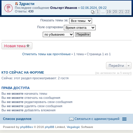
в
Здрасти
и
о
П
к
Последнее сообщение
Ольгерт Иванов
«
02.06.2024, 09:22
м
е
п
Ответы:
430
1
…
19
20
21
22
у
р
е
н
е
р
Показать темы за:
е
й
в
п
т
о
Поле сортировки
р
и
м
о
к
у
ч
п
н
и
е
е
т
р
п
Новая тема
а
в
р
н
о
о
н
м
ч
Отметить темы как прочтённые
• 1 тема • Страница 1 из 1
о
у
и
м
н
т
у
е
а
Перейти
с
п
н
о
р
н
КТО СЕЙЧАС НА ФОРУМЕ
(по активности за 5 минут)
о
о
о
б
Сейчас этот раздел просматривают: 2 гостя
ч
м
щ
и
у
е
т
с
ПРАВА ДОСТУПА
н
а
о
и
н
о
Вы
не можете
начинать темы
ю
н
б
Вы
не можете
отвечать на сообщения
о
щ
Вы
не можете
редактировать свои сообщения
м
е
Вы
не можете
удалять свои сообщения
у
н
Вы
не можете
с
добавлять вложения
и
о
ю
о
Список разделов
Связаться с администрацией
б
щ
Powered by
phpBBex
© 2016
phpBB
Limited,
Vegalogic
Software
е
н