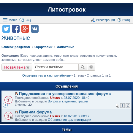
Литостровок
Меню
FAQ
Регистрация
Вход
Животные
Список разделов
Оффтопик
Животные
Описание:
Животные домашние, животные дикие, животные прирученные,
животные, которые гуляют сами по себе...
Новая тема
Отметить темы как прочтённые
• 1 тема • Страница 1 из 1
Объявления
Предложения по усовершенствованию форума
П
Последнее сообщение
Uksus
«
28.07.2020, 18:49
е
Добавлено в разделе
Вопросы к администрации
р
Ответы:
32
1
2
е
й
Правила форума
т
П
Последнее сообщение
Uksus
«
18.02.2013, 08:17
и
е
Добавлено в разделе
Объявления администрации
к
р
п
е
е
Темы
й
р
т