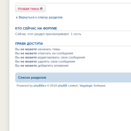
р
й
у
в
т
н
Новая тема
о
и
е
м
к
п
у
п
р
Вернуться к списку разделов
н
е
о
е
р
ч
п
в
и
КТО СЕЙЧАС НА ФОРУМЕ
р
о
т
о
м
Сейчас этот раздел просматривают: 1 гость
а
ч
у
н
и
н
н
т
ПРАВА ДОСТУПА
е
о
а
п
м
Вы
не можете
начинать темы
н
р
у
Вы
не можете
отвечать на сообщения
н
о
с
о
Вы
не можете
редактировать свои сообщения
ч
о
м
и
Вы
не можете
удалять свои сообщения
о
у
т
Вы
не можете
добавлять вложения
б
с
а
щ
о
н
е
о
н
н
Список разделов
б
о
и
щ
м
ю
е
Powered by
phpBBex
© 2016
phpBB
Limited,
Vegalogic
Software
у
н
с
и
о
ю
о
б
щ
е
н
и
ю