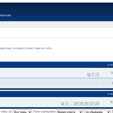
тературы
вотные, которые гуляют сами по себе...
ОТВ
3
1
2
ОТВ
4
1
…
18
19
20
21
22
 темы за:
Поле сортировки