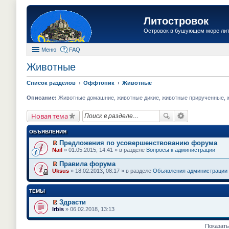
Литостровок
Островок в бушующем море ли
Меню
FAQ
Животные
Список разделов
Оффтопик
Животные
Описание:
Животные домашние, животные дикие, животные прирученные, жи
Новая тема
ОБЪЯВЛЕНИЯ
Предложения по усовершенствованию форума
П
Nail
» 01.05.2015, 14:41 » в разделе
Вопросы к администрации
е
р
Правила форума
е
П
Uksus
» 18.02.2013, 08:17 » в разделе
Объявления администрации
й
е
т
р
и
е
ТЕМЫ
к
й
п
т
Здрасти
е
и
П
Irbis
» 06.02.2018, 13:13
р
к
е
в
п
р
о
е
е
Показать
м