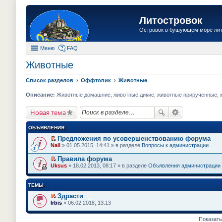
Литостровок
Островок в бушующем море ли
Меню
FAQ
Животные
Список разделов
Оффтопик
Животные
Описание:
Животные домашние, животные дикие, животные прирученные, жи
Новая тема
ОБЪЯВЛЕНИЯ
Предложения по усовершенствованию форума
П
Nail
» 01.05.2015, 14:41 » в разделе
Вопросы к администрации
е
р
Правила форума
е
П
Uksus
» 18.02.2013, 08:17 » в разделе
Объявления администрации
й
е
т
р
и
е
ТЕМЫ
к
й
п
т
Здрасти
е
и
П
Irbis
» 06.02.2018, 13:13
р
к
е
в
п
р
о
е
е
Показать
м