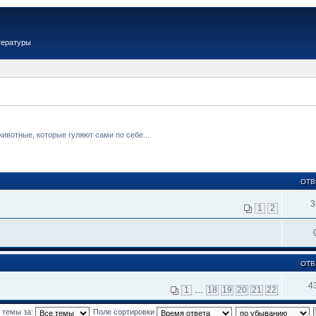
тературы
вотные, которые гуляют сами по себе...
ОТВ
3
1
2
ОТВ
4
1
…
18
19
20
21
22
 темы за:
Поле сортировки