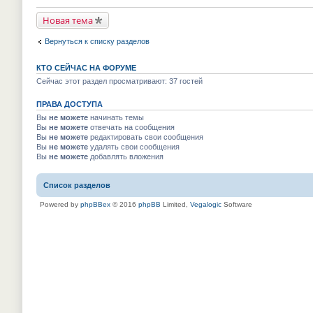
р
й
у
в
т
н
Новая тема
о
и
е
м
к
п
у
п
р
Вернуться к списку разделов
н
е
о
е
р
ч
п
в
и
КТО СЕЙЧАС НА ФОРУМЕ
р
о
т
о
м
Сейчас этот раздел просматривают: 37 гостей
а
ч
у
н
и
н
н
т
ПРАВА ДОСТУПА
е
о
а
п
м
Вы
не можете
начинать темы
н
р
у
Вы
не можете
отвечать на сообщения
н
о
с
о
Вы
не можете
редактировать свои сообщения
ч
о
м
и
Вы
не можете
удалять свои сообщения
о
у
т
Вы
не можете
добавлять вложения
б
с
а
щ
о
н
е
о
н
н
Список разделов
б
о
и
щ
м
ю
е
Powered by
phpBBex
© 2016
phpBB
Limited,
Vegalogic
Software
у
н
с
и
о
ю
о
б
щ
е
н
и
ю