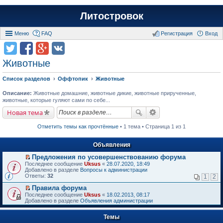
Литостровок
Меню
FAQ
Регистрация
Вход
Животные
Список разделов
Оффтопик
Животные
Описание:
Животные домашние, животные дикие, животные прирученные,
животные, которые гуляют сами по себе...
Новая тема
Отметить темы как прочтённые
• 1 тема • Страница 1 из 1
Объявления
Предложения по усовершенствованию форума
П
Последнее сообщение
Uksus
«
28.07.2020, 18:49
е
Добавлено в разделе
Вопросы к администрации
р
Ответы:
32
1
2
е
й
Правила форума
т
П
Последнее сообщение
Uksus
«
18.02.2013, 08:17
и
е
Добавлено в разделе
Объявления администрации
к
р
п
е
е
Темы
й
р
т