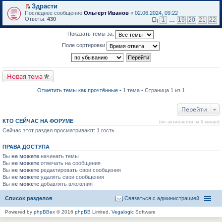
в
Здрасти
и
о
П
к
Последнее сообщение
Ольгерт Иванов
«
02.06.2024, 09:22
м
е
п
Ответы:
430
1
…
19
20
21
22
у
р
е
н
е
р
Показать темы за:
е
й
в
п
т
о
Поле сортировки
р
и
м
о
к
у
ч
п
н
и
е
е
т
р
п
Новая тема
а
в
р
н
о
о
н
м
ч
Отметить темы как прочтённые
• 1 тема • Страница 1 из 1
о
у
и
м
н
т
у
е
а
Перейти
с
п
н
о
р
н
КТО СЕЙЧАС НА ФОРУМЕ
(по активности за 5 минут)
о
о
о
б
Сейчас этот раздел просматривают: 1 гость
ч
м
щ
и
у
е
т
с
ПРАВА ДОСТУПА
н
а
о
и
н
о
Вы
не можете
начинать темы
ю
н
б
Вы
не можете
отвечать на сообщения
о
щ
Вы
не можете
редактировать свои сообщения
м
е
Вы
не можете
удалять свои сообщения
у
н
Вы
не можете
с
добавлять вложения
и
о
ю
о
Список разделов
Связаться с администрацией
б
щ
Powered by
phpBBex
© 2016
phpBB
Limited,
Vegalogic
Software
е
н