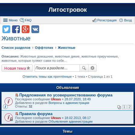
Литостровок
Меню
FAQ
Регистрация
Вход
Животные
Список разделов
Оффтопик
Животные
Описание:
Животные домашние, животные дикие, животные прирученные,
животные, которые гуляют сами по себе...
Новая тема
Отметить темы как прочтённые
• 1 тема • Страница 1 из 1
Объявления
Предложения по усовершенствованию форума
П
Последнее сообщение
Uksus
«
28.07.2020, 18:49
е
Добавлено в разделе
Вопросы к администрации
р
Ответы:
32
1
2
е
й
Правила форума
т
П
Последнее сообщение
Uksus
«
18.02.2013, 08:17
и
е
Добавлено в разделе
Объявления администрации
к
р
п
е
е
Темы
й
р
т