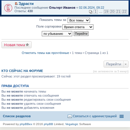
в
Здрасти
и
о
П
к
Последнее сообщение
Ольгерт Иванов
«
02.06.2024, 09:22
м
е
п
Ответы:
430
1
…
19
20
21
22
у
р
е
н
е
р
Показать темы за:
е
й
в
п
т
о
Поле сортировки
р
и
м
о
к
у
ч
п
н
и
е
е
т
р
п
Новая тема
а
в
р
н
о
о
н
м
ч
Отметить темы как прочтённые
• 1 тема • Страница 1 из 1
о
у
и
м
н
т
у
е
а
Перейти
с
п
н
о
р
н
КТО СЕЙЧАС НА ФОРУМЕ
(по активности за 5 минут)
о
о
о
б
Сейчас этот раздел просматривают: 19 гостей
ч
м
щ
и
у
е
т
с
ПРАВА ДОСТУПА
н
а
о
и
н
о
Вы
не можете
начинать темы
ю
н
б
Вы
не можете
отвечать на сообщения
о
щ
Вы
не можете
редактировать свои сообщения
м
е
Вы
не можете
удалять свои сообщения
у
н
Вы
не можете
с
добавлять вложения
и
о
ю
о
Список разделов
Связаться с администрацией
б
щ
Powered by
phpBBex
© 2016
phpBB
Limited,
Vegalogic
Software
е
н