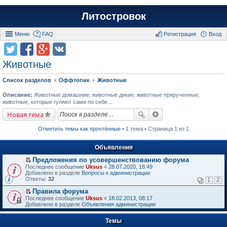
Литостровок
Меню
FAQ
Регистрация
Вход
Животные
Список разделов
Оффтопик
Животные
Описание:
Животные домашние, животные дикие, животные прирученные,
животные, которые гуляют сами по себе...
Новая тема
Отметить темы как прочтённые
• 1 тема • Страница 1 из 1
Объявления
Предложения по усовершенствованию форума
П
Последнее сообщение
Uksus
«
28.07.2020, 18:49
е
Добавлено в разделе
Вопросы к администрации
р
Ответы:
32
1
2
е
й
Правила форума
т
П
Последнее сообщение
Uksus
«
18.02.2013, 08:17
и
е
Добавлено в разделе
Объявления администрации
к
р
п
е
е
Темы
й
р
т