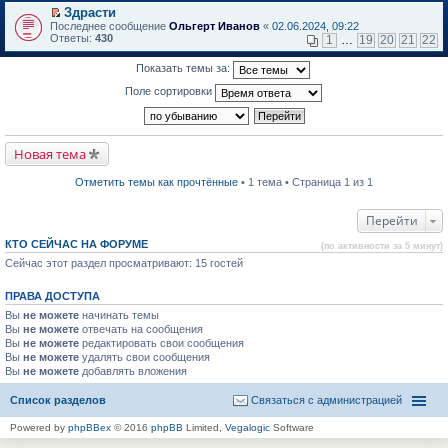
в
Здрасти
и
о
П
к
Последнее сообщение
Ольгерт Иванов
«
02.06.2024, 09:22
м
е
п
Ответы:
430
1
…
19
20
21
22
у
р
е
н
е
р
Показать темы за:
е
й
в
п
т
о
Поле сортировки
р
и
м
о
к
у
ч
п
н
и
е
е
т
р
п
Новая тема
а
в
р
н
о
о
н
м
ч
Отметить темы как прочтённые
• 1 тема • Страница 1 из 1
о
у
и
м
н
т
у
е
а
Перейти
с
п
н
о
р
н
КТО СЕЙЧАС НА ФОРУМЕ
(по активности за 5 минут)
о
о
о
б
Сейчас этот раздел просматривают: 15 гостей
ч
м
щ
и
у
е
т
с
ПРАВА ДОСТУПА
н
а
о
и
н
о
Вы
не можете
начинать темы
ю
н
б
Вы
не можете
отвечать на сообщения
о
щ
Вы
не можете
редактировать свои сообщения
м
е
Вы
не можете
удалять свои сообщения
у
н
Вы
не можете
с
добавлять вложения
и
о
ю
о
Список разделов
Связаться с администрацией
б
щ
Powered by
phpBBex
© 2016
phpBB
Limited,
Vegalogic
Software
е
н