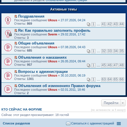
Добавлено в разделе
Объявления администрации
к
р
п
е
е
Активные темы
й
р
т
в
Поздравления
и
о
П
к
Последнее сообщение
Uksus
«
27.07.2026, 04:24
м
е
п
Ответы:
869
1
…
41
42
43
44
у
р
е
н
е
р
Re: Как правильно заполнить профиль
е
й
в
П
Последнее сообщение
Sverm
«
29.02.2016, 17:42
п
т
о
е
Ответы:
3
р
и
м
р
о
Общие объявления
к
у
е
ч
П
п
н
Последнее сообщение
й
Uksus
«
07.08.2026, 04:43
и
е
е
е
Ответы:
т
685
1
…
32
33
34
35
т
р
р
п
и
а
е
в
р
Объявления о наказаниях
к
н
й
о
о
П
п
Последнее сообщение
Uksus
«
26.05.2024, 09:44
н
т
м
ч
е
е
Ответы:
957
1
…
45
46
47
48
о
и
у
и
р
р
м
к
н
т
е
в
Вопросы к администрации
у
п
е
а
й
о
П
Последнее сообщение
Uksus
«
30.10.2020, 06:19
с
е
п
н
т
м
е
Ответы:
1301
1
…
63
64
65
66
о
р
р
н
и
у
р
о
в
о
о
к
н
е
Объявления об изменениях Правил форума
б
о
ч
м
п
е
й
П
Последнее сообщение
Uksus
«
02.01.2011, 18:46
щ
м
и
у
е
п
т
е
Ответы:
2
е
у
т
с
р
р
и
р
н
н
а
о
в
о
к
е
и
е
н
о
о
ч
п
Перейти
й
ю
п
н
б
м
и
е
т
р
о
щ
у
т
р
и
КТО СЕЙЧАС НА ФОРУМЕ
(по активности за 5 минут)
о
м
е
н
а
в
к
ч
у
Сейчас этот раздел просматривают: 18 гостей
н
е
н
о
п
и
с
и
п
н
м
е
т
о
ю
р
о
у
р
Список разделов
Связаться с администрацией
а
о
о
м
н
в