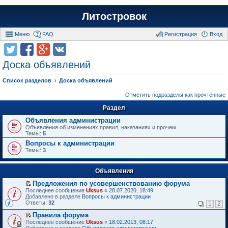
Литостровок
Меню
FAQ
Регистрация
Вход
Доска объявлений
Список разделов
Доска объявлений
Отметить подразделы как прочтённые
Раздел
Объявления администрации
Объявления об изменениях правил, наказаниях и прочем.
Темы:
5
Вопросы к администрации
Темы:
3
Объявления
Предложения по усовершенствованию форума
П
Последнее сообщение
Uksus
«
28.07.2020, 18:49
е
Добавлено в разделе
Вопросы к администрации
р
Ответы:
32
1
2
е
й
Правила форума
т
П
Последнее сообщение
Uksus
«
18.02.2013, 08:17
и
е