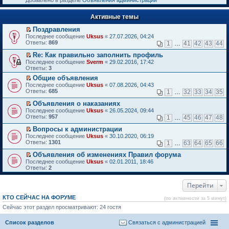
Добавлено в разделе
Объявления администрации
к
р
п
е
е
Активные темы
й
р
т
в
Поздравления
и
о
П
к
Последнее сообщение
Uksus
«
27.07.2026, 04:24
м
е
п
Ответы:
869
1
…
41
42
43
44
у
р
е
н
е
р
Re: Как правильно заполнить профиль
е
й
в
П
Последнее сообщение
Sverm
«
29.02.2016, 17:42
п
т
о
е
Ответы:
3
р
и
м
р
о
Общие объявления
к
у
е
ч
П
п
н
Последнее сообщение
й
Uksus
«
07.08.2026, 04:43
и
е
е
е
Ответы:
т
685
1
…
32
33
34
35
т
р
р
п
и
а
е
в
р
Объявления о наказаниях
к
н
й
о
о
П
п
Последнее сообщение
Uksus
«
26.05.2024, 09:44
н
т
м
ч
е
е
Ответы:
957
1
…
45
46
47
48
о
и
у
и
р
р
м
к
н
т
е
в
Вопросы к администрации
у
п
е
а
й
о
П
Последнее сообщение
Uksus
«
30.10.2020, 06:19
с
е
п
н
т
м
е
Ответы:
1301
1
…
63
64
65
66
о
р
р
н
и
у
р
о
в
о
о
к
н
е
Объявления об изменениях Правил форума
б
о
ч
м
п
е
й
П
Последнее сообщение
Uksus
«
02.01.2011, 18:46
щ
м
и
у
е
п
т
е
Ответы:
2
е
у
т
с
р
р
и
р
н
н
а
о
в
о
к
е
и
е
н
о
о
ч
п
Перейти
й
ю
п
н
б
м
и
е
т
р
о
щ
у
т
р
и
КТО СЕЙЧАС НА ФОРУМЕ
(по активности за 5 минут)
о
м
е
н
а
в
к
ч
у
Сейчас этот раздел просматривают: 24 гостя
н
е
н
о
п
и
с
и
п
н
м
е
т
о
ю
р
о
у
р
Список разделов
Связаться с администрацией
а
о
о
м
н
в