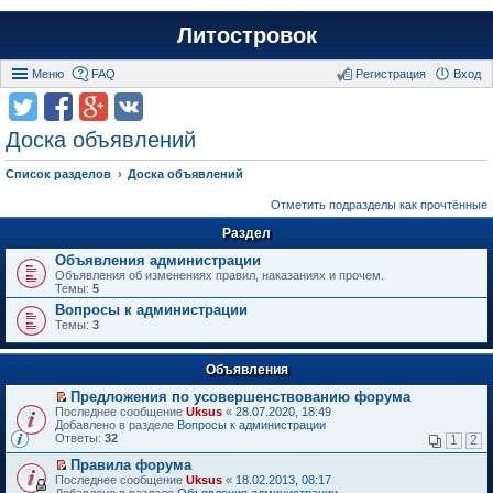
Литостровок
Меню
FAQ
Регистрация
Вход
Доска объявлений
Список разделов
Доска объявлений
Отметить подразделы как прочтённые
Раздел
Объявления администрации
Объявления об изменениях правил, наказаниях и прочем.
Темы:
5
Вопросы к администрации
Темы:
3
Объявления
Предложения по усовершенствованию форума
П
Последнее сообщение
Uksus
«
28.07.2020, 18:49
е
Добавлено в разделе
Вопросы к администрации
р
Ответы:
32
1
2
е
й
Правила форума
т
П
Последнее сообщение
Uksus
«
18.02.2013, 08:17
и
е