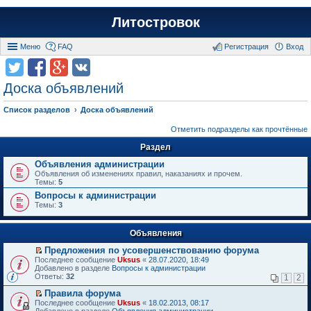
Литостровок
Меню
FAQ
Регистрация
Вход
Доска объявлений
Список разделов
Доска объявлений
Отметить подразделы как прочтённые
Раздел
Объявления администрации
Объявления об изменениях правил, наказаниях и прочем.
Темы:
5
Вопросы к администрации
Темы:
3
Объявления
Предложения по усовершенствованию форума
П
Последнее сообщение
Uksus
«
28.07.2020, 18:49
е
Добавлено в разделе
Вопросы к администрации
р
Ответы:
32
1
2
е
й
Правила форума
т
П
Последнее сообщение
Uksus
«
18.02.2013, 08:17
и
е