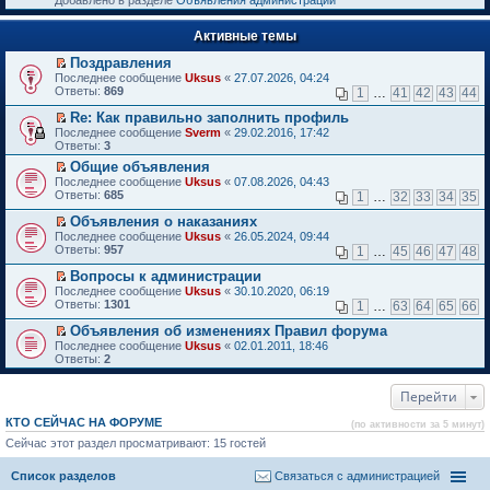
Добавлено в разделе
Объявления администрации
к
р
п
е
е
Активные темы
й
р
т
в
Поздравления
и
о
П
к
Последнее сообщение
Uksus
«
27.07.2026, 04:24
м
е
п
Ответы:
869
1
…
41
42
43
44
у
р
е
н
е
р
Re: Как правильно заполнить профиль
е
й
в
П
Последнее сообщение
Sverm
«
29.02.2016, 17:42
п
т
о
е
Ответы:
3
р
и
м
р
о
Общие объявления
к
у
е
ч
П
п
н
Последнее сообщение
й
Uksus
«
07.08.2026, 04:43
и
е
е
е
Ответы:
т
685
1
…
32
33
34
35
т
р
р
п
и
а
е
в
р
Объявления о наказаниях
к
н
й
о
о
П
п
Последнее сообщение
Uksus
«
26.05.2024, 09:44
н
т
м
ч
е
е
Ответы:
957
1
…
45
46
47
48
о
и
у
и
р
р
м
к
н
т
е
в
Вопросы к администрации
у
п
е
а
й
о
П
Последнее сообщение
Uksus
«
30.10.2020, 06:19
с
е
п
н
т
м
е
Ответы:
1301
1
…
63
64
65
66
о
р
р
н
и
у
р
о
в
о
о
к
н
е
Объявления об изменениях Правил форума
б
о
ч
м
п
е
й
П
Последнее сообщение
Uksus
«
02.01.2011, 18:46
щ
м
и
у
е
п
т
е
Ответы:
2
е
у
т
с
р
р
и
р
н
н
а
о
в
о
к
е
и
е
н
о
о
ч
п
Перейти
й
ю
п
н
б
м
и
е
т
р
о
щ
у
т
р
и
КТО СЕЙЧАС НА ФОРУМЕ
(по активности за 5 минут)
о
м
е
н
а
в
к
ч
у
Сейчас этот раздел просматривают: 15 гостей
н
е
н
о
п
и
с
и
п
н
м
е
т
о
ю
р
о
у
р
Список разделов
Связаться с администрацией
а
о
о
м
н
в