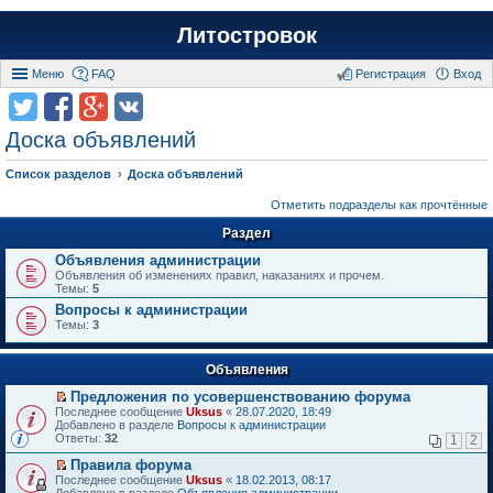
Литостровок
Меню
FAQ
Регистрация
Вход
Доска объявлений
Список разделов
Доска объявлений
Отметить подразделы как прочтённые
Раздел
Объявления администрации
Объявления об изменениях правил, наказаниях и прочем.
Темы:
5
Вопросы к администрации
Темы:
3
Объявления
Предложения по усовершенствованию форума
П
Последнее сообщение
Uksus
«
28.07.2020, 18:49
е
Добавлено в разделе
Вопросы к администрации
р
Ответы:
32
1
2
е
й
Правила форума
т
П
Последнее сообщение
Uksus
«
18.02.2013, 08:17
и
е