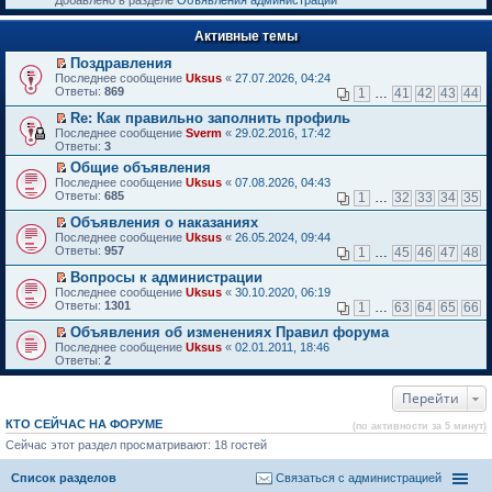
Добавлено в разделе
Объявления администрации
к
р
п
е
е
Активные темы
й
р
т
в
Поздравления
и
о
П
к
Последнее сообщение
Uksus
«
27.07.2026, 04:24
м
е
п
Ответы:
869
1
…
41
42
43
44
у
р
е
н
е
р
Re: Как правильно заполнить профиль
е
й
в
П
Последнее сообщение
Sverm
«
29.02.2016, 17:42
п
т
о
е
Ответы:
3
р
и
м
р
о
Общие объявления
к
у
е
ч
П
п
н
Последнее сообщение
й
Uksus
«
07.08.2026, 04:43
и
е
е
е
Ответы:
т
685
1
…
32
33
34
35
т
р
р
п
и
а
е
в
р
Объявления о наказаниях
к
н
й
о
о
П
п
Последнее сообщение
Uksus
«
26.05.2024, 09:44
н
т
м
ч
е
е
Ответы:
957
1
…
45
46
47
48
о
и
у
и
р
р
м
к
н
т
е
в
Вопросы к администрации
у
п
е
а
й
о
П
Последнее сообщение
Uksus
«
30.10.2020, 06:19
с
е
п
н
т
м
е
Ответы:
1301
1
…
63
64
65
66
о
р
р
н
и
у
р
о
в
о
о
к
н
е
Объявления об изменениях Правил форума
б
о
ч
м
п
е
й
П
Последнее сообщение
Uksus
«
02.01.2011, 18:46
щ
м
и
у
е
п
т
е
Ответы:
2
е
у
т
с
р
р
и
р
н
н
а
о
в
о
к
е
и
е
н
о
о
ч
п
Перейти
й
ю
п
н
б
м
и
е
т
р
о
щ
у
т
р
и
КТО СЕЙЧАС НА ФОРУМЕ
(по активности за 5 минут)
о
м
е
н
а
в
к
ч
у
Сейчас этот раздел просматривают: 18 гостей
н
е
н
о
п
и
с
и
п
н
м
е
т
о
ю
р
о
у
р
Список разделов
Связаться с администрацией
а
о
о
м
н
в