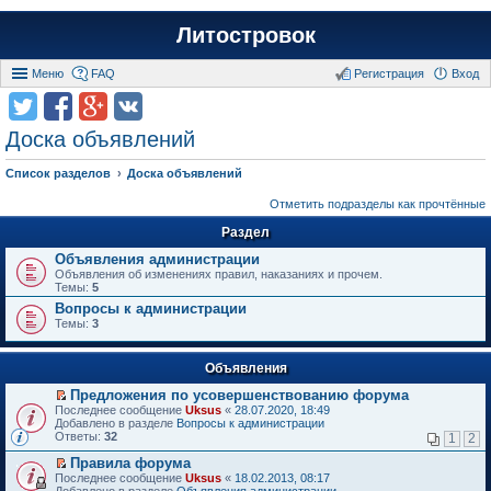
Литостровок
Меню
FAQ
Регистрация
Вход
Доска объявлений
Список разделов
Доска объявлений
Отметить подразделы как прочтённые
Раздел
Объявления администрации
Объявления об изменениях правил, наказаниях и прочем.
Темы:
5
Вопросы к администрации
Темы:
3
Объявления
Предложения по усовершенствованию форума
П
Последнее сообщение
Uksus
«
28.07.2020, 18:49
е
Добавлено в разделе
Вопросы к администрации
р
Ответы:
32
1
2
е
й
Правила форума
т
П
Последнее сообщение
Uksus
«
18.02.2013, 08:17
и
е