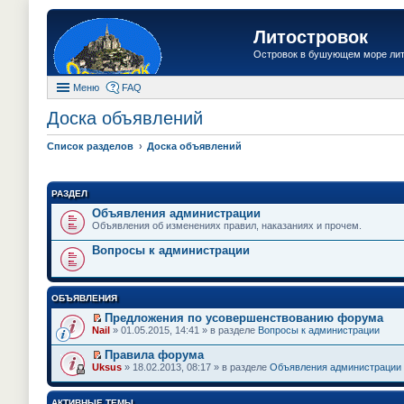
Литостровок
Островок в бушующем море ли
Меню
FAQ
Доска объявлений
Список разделов
Доска объявлений
РАЗДЕЛ
Объявления администрации
Объявления об изменениях правил, наказаниях и прочем.
Вопросы к администрации
ОБЪЯВЛЕНИЯ
Предложения по усовершенствованию форума
П
Nail
» 01.05.2015, 14:41 » в разделе
Вопросы к администрации
е
р
Правила форума
е
П
Uksus
» 18.02.2013, 08:17 » в разделе
Объявления администрации
й
е
т
р
и
е
АКТИВНЫЕ ТЕМЫ
к