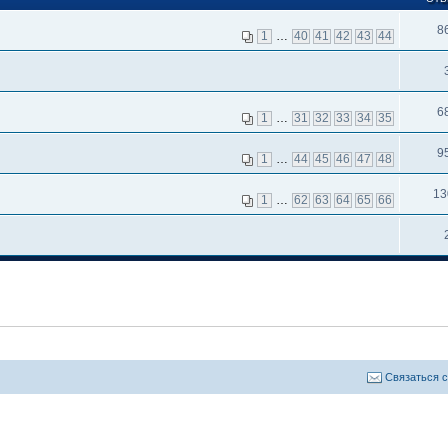
8
1
…
40
41
42
43
44
6
1
…
31
32
33
34
35
9
1
…
44
45
46
47
48
13
1
…
62
63
64
65
66
Связаться 