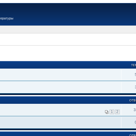
тературы
ТЕ
ОТВ
3
1
2
ОТВ