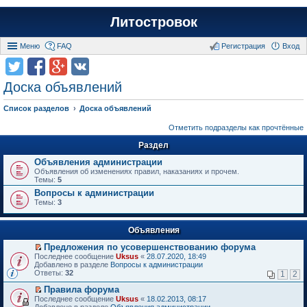
Литостровок
Меню
FAQ
Регистрация
Вход
Доска объявлений
Список разделов
Доска объявлений
Отметить подразделы как прочтённые
Раздел
Объявления администрации
Объявления об изменениях правил, наказаниях и прочем.
Темы:
5
Вопросы к администрации
Темы:
3
Объявления
Предложения по усовершенствованию форума
П
Последнее сообщение
Uksus
«
28.07.2020, 18:49
е
Добавлено в разделе
Вопросы к администрации
р
Ответы:
32
1
2
е
й
Правила форума
т
П
Последнее сообщение
Uksus
«
18.02.2013, 08:17
и
е