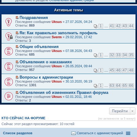
Добавлено в разделе
Объявления администрации
к
р
п
е
е
Активные темы
й
р
т
в
Поздравления
и
о
П
к
Последнее сообщение
Uksus
«
27.07.2026, 04:24
м
е
п
Ответы:
869
1
…
41
42
43
44
у
р
е
н
е
р
Re: Как правильно заполнить профиль
е
й
в
П
Последнее сообщение
Sverm
«
29.02.2016, 17:42
п
т
о
е
Ответы:
3
р
и
м
р
о
Общие объявления
к
у
е
ч
П
п
н
Последнее сообщение
й
Uksus
«
07.08.2026, 04:43
и
е
е
е
Ответы:
т
685
1
…
32
33
34
35
т
р
р
п
и
а
е
в
р
Объявления о наказаниях
к
н
й
о
о
П
п
Последнее сообщение
Uksus
«
26.05.2024, 09:44
н
т
м
ч
е
е
Ответы:
957
1
…
45
46
47
48
о
и
у
и
р
р
м
к
н
т
е
в
Вопросы к администрации
у
п
е
а
й
о
П
Последнее сообщение
Uksus
«
30.10.2020, 06:19
с
е
п
н
т
м
е
Ответы:
1301
1
…
63
64
65
66
о
р
р
н
и
у
р
о
в
о
о
к
н
е
Объявления об изменениях Правил форума
б
о
ч
м
п
е
й
П
Последнее сообщение
Uksus
«
02.01.2011, 18:46
щ
м
и
у
е
п
т
е
Ответы:
2
е
у
т
с
р
р
и
р
н
н
а
о
в
о
к
е
и
е
н
о
о
ч
п
Перейти
й
ю
п
н
б
м
и
е
т
р
о
щ
у
т
р
и
КТО СЕЙЧАС НА ФОРУМЕ
(по активности за 5 минут)
о
м
е
н
а
в
к
ч
у
Сейчас этот раздел просматривают: 10 гостей
н
е
н
о
п
и
с
и
п
н
м
е
т
о
ю
р
о
у
р
Список разделов
Связаться с администрацией
а
о
о
м
н
в