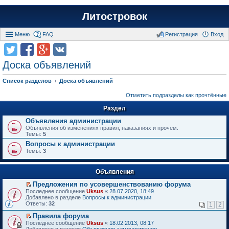
Литостровок
Меню
FAQ
Регистрация
Вход
Доска объявлений
Список разделов
Доска объявлений
Отметить подразделы как прочтённые
Раздел
Объявления администрации
Объявления об изменениях правил, наказаниях и прочем.
Темы:
5
Вопросы к администрации
Темы:
3
Объявления
Предложения по усовершенствованию форума
П
Последнее сообщение
Uksus
«
28.07.2020, 18:49
е
Добавлено в разделе
Вопросы к администрации
р
Ответы:
32
1
2
е
й
Правила форума
т
П
Последнее сообщение
Uksus
«
18.02.2013, 08:17
и
е