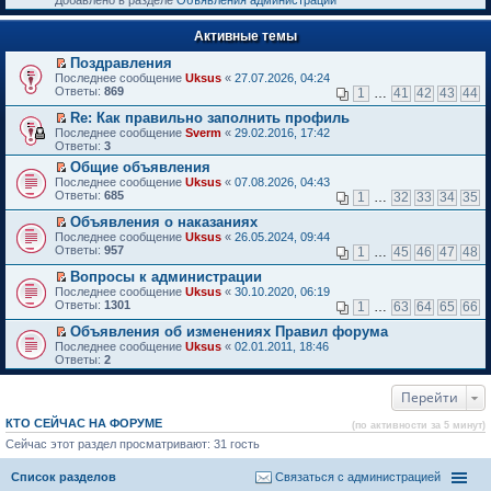
Добавлено в разделе
Объявления администрации
к
р
п
е
е
Активные темы
й
р
т
в
Поздравления
и
о
П
к
Последнее сообщение
Uksus
«
27.07.2026, 04:24
м
е
п
Ответы:
869
1
…
41
42
43
44
у
р
е
н
е
р
Re: Как правильно заполнить профиль
е
й
в
П
Последнее сообщение
Sverm
«
29.02.2016, 17:42
п
т
о
е
Ответы:
3
р
и
м
р
о
Общие объявления
к
у
е
ч
П
п
н
Последнее сообщение
й
Uksus
«
07.08.2026, 04:43
и
е
е
е
Ответы:
т
685
1
…
32
33
34
35
т
р
р
п
и
а
е
в
р
Объявления о наказаниях
к
н
й
о
о
П
п
Последнее сообщение
Uksus
«
26.05.2024, 09:44
н
т
м
ч
е
е
Ответы:
957
1
…
45
46
47
48
о
и
у
и
р
р
м
к
н
т
е
в
Вопросы к администрации
у
п
е
а
й
о
П
Последнее сообщение
Uksus
«
30.10.2020, 06:19
с
е
п
н
т
м
е
Ответы:
1301
1
…
63
64
65
66
о
р
р
н
и
у
р
о
в
о
о
к
н
е
Объявления об изменениях Правил форума
б
о
ч
м
п
е
й
П
Последнее сообщение
Uksus
«
02.01.2011, 18:46
щ
м
и
у
е
п
т
е
Ответы:
2
е
у
т
с
р
р
и
р
н
н
а
о
в
о
к
е
и
е
н
о
о
ч
п
Перейти
й
ю
п
н
б
м
и
е
т
р
о
щ
у
т
р
и
КТО СЕЙЧАС НА ФОРУМЕ
(по активности за 5 минут)
о
м
е
н
а
в
к
ч
у
Сейчас этот раздел просматривают: 31 гость
н
е
н
о
п
и
с
и
п
н
м
е
т
о
ю
р
о
у
р
Список разделов
Связаться с администрацией
а
о
о
м
н
в