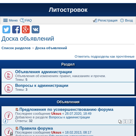
Литостровок
Меню
FAQ
Регистрация
Вход
Доска объявлений
Список разделов
Доска объявлений
Отметить подразделы как прочтённые
Раздел
Объявления администрации
Объявления об изменениях правил, наказаниях и прочем.
Темы:
5
Вопросы к администрации
Темы:
3
Объявления
Предложения по усовершенствованию форума
П
Последнее сообщение
Uksus
«
28.07.2020, 18:49
е
Добавлено в разделе
Вопросы к администрации
р
Ответы:
32
1
2
е
й
Правила форума
т
П
Последнее сообщение
Uksus
«
18.02.2013, 08:17
и
е