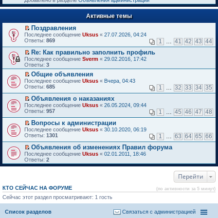
Добавлено в разделе
Объявления администрации
к
р
п
е
е
Активные темы
й
р
т
в
Поздравления
и
о
П
к
Последнее сообщение
Uksus
«
27.07.2026, 04:24
м
е
п
Ответы:
869
1
…
41
42
43
44
у
р
е
н
е
р
Re: Как правильно заполнить профиль
е
й
в
П
Последнее сообщение
Sverm
«
29.02.2016, 17:42
п
т
о
е
Ответы:
3
р
и
м
р
о
Общие объявления
к
у
е
ч
П
п
н
Последнее сообщение
й
Uksus
«
Вчера, 04:43
и
е
е
е
Ответы:
т
685
1
…
32
33
34
35
т
р
р
п
и
а
е
в
р
Объявления о наказаниях
к
н
й
о
о
П
п
Последнее сообщение
Uksus
«
26.05.2024, 09:44
н
т
м
ч
е
е
Ответы:
957
1
…
45
46
47
48
о
и
у
и
р
р
м
к
н
т
е
в
Вопросы к администрации
у
п
е
а
й
о
П
Последнее сообщение
Uksus
«
30.10.2020, 06:19
с
е
п
н
т
м
е
Ответы:
1301
1
…
63
64
65
66
о
р
р
н
и
у
р
о
в
о
о
к
н
е
Объявления об изменениях Правил форума
б
о
ч
м
п
е
й
П
Последнее сообщение
Uksus
«
02.01.2011, 18:46
щ
м
и
у
е
п
т
е
Ответы:
2
е
у
т
с
р
р
и
р
н
н
а
о
в
о
к
е
и
е
н
о
о
ч
п
Перейти
й
ю
п
н
б
м
и
е
т
р
о
щ
у
т
р
и
КТО СЕЙЧАС НА ФОРУМЕ
(по активности за 5 минут)
о
м
е
н
а
в
к
ч
у
Сейчас этот раздел просматривают: 1 гость
н
е
н
о
п
и
с
и
п
н
м
е
т
о
ю
р
о
у
р
Список разделов
Связаться с администрацией
а
о
о
м
н
в