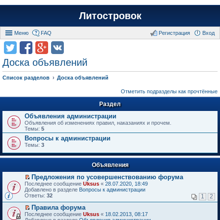
Литостровок
Меню
FAQ
Регистрация
Вход
Доска объявлений
Список разделов
Доска объявлений
Отметить подразделы как прочтённые
Раздел
Объявления администрации
Объявления об изменениях правил, наказаниях и прочем.
Темы:
5
Вопросы к администрации
Темы:
3
Объявления
Предложения по усовершенствованию форума
П
Последнее сообщение
Uksus
«
28.07.2020, 18:49
е
Добавлено в разделе
Вопросы к администрации
р
Ответы:
32
1
2
е
й
Правила форума
т
П
Последнее сообщение
Uksus
«
18.02.2013, 08:17
и
е