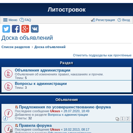
Литостровок
Меню
FAQ
Регистрация
Вход
Доска объявлений
Список разделов
Доска объявлений
Отметить подразделы как прочтённые
Раздел
Объявления администрации
Объявления об изменениях правил, наказаниях и прочем.
Темы:
5
Вопросы к администрации
Темы:
3
Объявления
Предложения по усовершенствованию форума
П
Последнее сообщение
Uksus
«
28.07.2020, 18:49
е
Добавлено в разделе
Вопросы к администрации
р
Ответы:
32
1
2
е
й
Правила форума
т
П
Последнее сообщение
Uksus
«
18.02.2013, 08:17
и
е