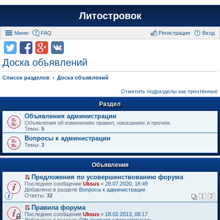
Литостровок
Меню
FAQ
Регистрация
Вход
Доска объявлений
Список разделов
Доска объявлений
Отметить подразделы как прочтённые
Раздел
Объявления администрации
Объявления об изменениях правил, наказаниях и прочем.
Темы:
5
Вопросы к администрации
Темы:
3
Объявления
Предложения по усовершенствованию форума
П
Последнее сообщение
Uksus
«
28.07.2020, 18:49
е
Добавлено в разделе
Вопросы к администрации
р
Ответы:
32
1
2
е
й
Правила форума
т
П
Последнее сообщение
Uksus
«
18.02.2013, 08:17
и
е