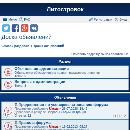
Литостровок
Меню
FAQ
Регистрация
Вход
Доска объявлений
Список разделов
Доска объявлений
Отметить подразделы как прочтённые
Раздел
Объявления администрации
Объявления об изменениях правил, наказаниях и прочем.
Темы:
5
Вопросы к администрации
Темы:
3
Объявления
Предложения по усовершенствованию форума
П
Последнее сообщение
Uksus
«
28.07.2020, 18:49
е
Добавлено в разделе
Вопросы к администрации
р
Ответы:
32
1
2
е
й
Правила форума
т
П
Последнее сообщение
Uksus
«
18.02.2013, 08:17
и
е