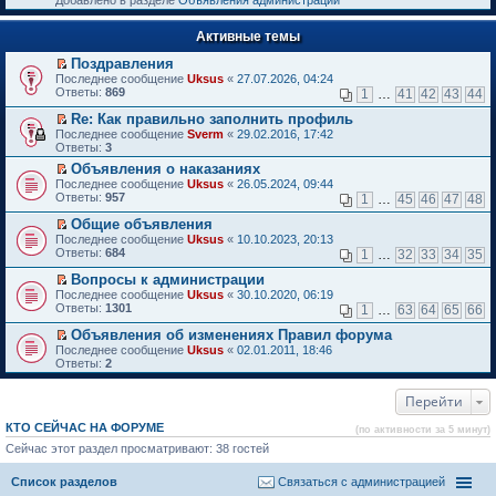
Добавлено в разделе
Объявления администрации
к
р
п
е
е
Активные темы
й
р
т
в
Поздравления
и
о
П
к
Последнее сообщение
Uksus
«
27.07.2026, 04:24
м
е
п
Ответы:
869
1
…
41
42
43
44
у
р
е
н
е
р
Re: Как правильно заполнить профиль
е
й
в
П
Последнее сообщение
Sverm
«
29.02.2016, 17:42
п
т
о
е
Ответы:
3
р
и
м
р
о
Объявления о наказаниях
к
у
е
ч
П
п
н
Последнее сообщение
й
Uksus
«
26.05.2024, 09:44
и
е
е
е
Ответы:
т
957
1
…
45
46
47
48
т
р
р
п
и
а
е
в
р
Общие объявления
к
н
й
о
о
П
п
Последнее сообщение
Uksus
«
10.10.2023, 20:13
н
т
м
ч
е
е
Ответы:
684
1
…
32
33
34
35
о
и
у
и
р
р
м
к
н
т
е
в
Вопросы к администрации
у
п
е
а
й
о
П
Последнее сообщение
Uksus
«
30.10.2020, 06:19
с
е
п
н
т
м
е
Ответы:
1301
1
…
63
64
65
66
о
р
р
н
и
у
р
о
в
о
о
к
н
е
Объявления об изменениях Правил форума
б
о
ч
м
п
е
й
П
Последнее сообщение
Uksus
«
02.01.2011, 18:46
щ
м
и
у
е
п
т
е
Ответы:
2
е
у
т
с
р
р
и
р
н
н
а
о
в
о
к
е
и
е
н
о
о
ч
п
Перейти
й
ю
п
н
б
м
и
е
т
р
о
щ
у
т
р
и
КТО СЕЙЧАС НА ФОРУМЕ
(по активности за 5 минут)
о
м
е
н
а
в
к
ч
у
Сейчас этот раздел просматривают: 38 гостей
н
е
н
о
п
и
с
и
п
н
м
е
т
о
ю
р
о
у
р
Список разделов
Связаться с администрацией
а
о
о
м
н
в