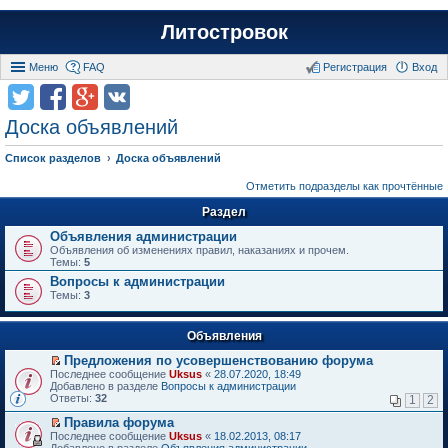
Литостровок
Меню
FAQ
Регистрация
Вход
Доска объявлений
Список разделов
Доска объявлений
Отметить подразделы как прочтённые
Раздел
Объявления администрации
Объявления об изменениях правил, наказаниях и прочем.
Темы:
5
Вопросы к администрации
Темы:
3
Объявления
Предложения по усовершенствованию форума
П
Последнее сообщение
Uksus
«
28.07.2020, 18:49
е
Добавлено в разделе
Вопросы к администрации
р
Ответы:
32
1
2
е
й
Правила форума
т
П
Последнее сообщение
Uksus
«
18.02.2013, 08:17
и
е