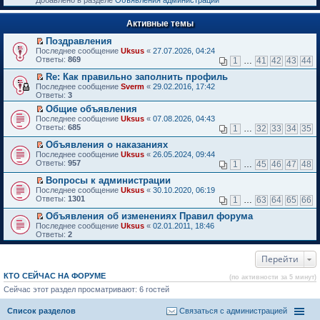
Добавлено в разделе
Объявления администрации
к
р
п
е
е
Активные темы
й
р
т
в
Поздравления
и
о
П
к
Последнее сообщение
Uksus
«
27.07.2026, 04:24
м
е
п
Ответы:
869
1
…
41
42
43
44
у
р
е
н
е
р
Re: Как правильно заполнить профиль
е
й
в
П
Последнее сообщение
Sverm
«
29.02.2016, 17:42
п
т
о
е
Ответы:
3
р
и
м
р
о
Общие объявления
к
у
е
ч
П
п
н
Последнее сообщение
й
Uksus
«
07.08.2026, 04:43
и
е
е
е
Ответы:
т
685
1
…
32
33
34
35
т
р
р
п
и
а
е
в
р
Объявления о наказаниях
к
н
й
о
о
П
п
Последнее сообщение
Uksus
«
26.05.2024, 09:44
н
т
м
ч
е
е
Ответы:
957
1
…
45
46
47
48
о
и
у
и
р
р
м
к
н
т
е
в
Вопросы к администрации
у
п
е
а
й
о
П
Последнее сообщение
Uksus
«
30.10.2020, 06:19
с
е
п
н
т
м
е
Ответы:
1301
1
…
63
64
65
66
о
р
р
н
и
у
р
о
в
о
о
к
н
е
Объявления об изменениях Правил форума
б
о
ч
м
п
е
й
П
Последнее сообщение
Uksus
«
02.01.2011, 18:46
щ
м
и
у
е
п
т
е
Ответы:
2
е
у
т
с
р
р
и
р
н
н
а
о
в
о
к
е
и
е
н
о
о
ч
п
Перейти
й
ю
п
н
б
м
и
е
т
р
о
щ
у
т
р
и
КТО СЕЙЧАС НА ФОРУМЕ
(по активности за 5 минут)
о
м
е
н
а
в
к
ч
у
Сейчас этот раздел просматривают: 6 гостей
н
е
н
о
п
и
с
и
п
н
м
е
т
о
ю
р
о
у
р
Список разделов
Связаться с администрацией
а
о
о
м
н
в