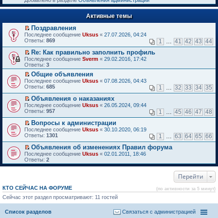
Добавлено в разделе
Объявления администрации
к
р
п
е
е
Активные темы
й
р
т
в
Поздравления
и
о
П
к
Последнее сообщение
Uksus
«
27.07.2026, 04:24
м
е
п
Ответы:
869
1
…
41
42
43
44
у
р
е
н
е
р
Re: Как правильно заполнить профиль
е
й
в
П
Последнее сообщение
Sverm
«
29.02.2016, 17:42
п
т
о
е
Ответы:
3
р
и
м
р
о
Общие объявления
к
у
е
ч
П
п
н
Последнее сообщение
й
Uksus
«
07.08.2026, 04:43
и
е
е
е
Ответы:
т
685
1
…
32
33
34
35
т
р
р
п
и
а
е
в
р
Объявления о наказаниях
к
н
й
о
о
П
п
Последнее сообщение
Uksus
«
26.05.2024, 09:44
н
т
м
ч
е
е
Ответы:
957
1
…
45
46
47
48
о
и
у
и
р
р
м
к
н
т
е
в
Вопросы к администрации
у
п
е
а
й
о
П
Последнее сообщение
Uksus
«
30.10.2020, 06:19
с
е
п
н
т
м
е
Ответы:
1301
1
…
63
64
65
66
о
р
р
н
и
у
р
о
в
о
о
к
н
е
Объявления об изменениях Правил форума
б
о
ч
м
п
е
й
П
Последнее сообщение
Uksus
«
02.01.2011, 18:46
щ
м
и
у
е
п
т
е
Ответы:
2
е
у
т
с
р
р
и
р
н
н
а
о
в
о
к
е
и
е
н
о
о
ч
п
Перейти
й
ю
п
н
б
м
и
е
т
р
о
щ
у
т
р
и
КТО СЕЙЧАС НА ФОРУМЕ
(по активности за 5 минут)
о
м
е
н
а
в
к
ч
у
Сейчас этот раздел просматривают: 11 гостей
н
е
н
о
п
и
с
и
п
н
м
е
т
о
ю
р
о
у
р
Список разделов
Связаться с администрацией
а
о
о
м
н
в