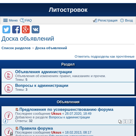
Литостровок
Меню
FAQ
Регистрация
Вход
Доска объявлений
Список разделов
Доска объявлений
Отметить подразделы как прочтённые
Раздел
Объявления администрации
Объявления об изменениях правил, наказаниях и прочем.
Темы:
5
Вопросы к администрации
Темы:
3
Объявления
Предложения по усовершенствованию форума
П
Последнее сообщение
Uksus
«
28.07.2020, 18:49
е
Добавлено в разделе
Вопросы к администрации
р
Ответы:
32
1
2
е
й
Правила форума
т
П
Последнее сообщение
Uksus
«
18.02.2013, 08:17
и
е