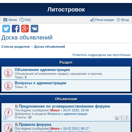
Литостровок
Меню
FAQ
Регистрация
Вход
Доска объявлений
Список разделов
Доска объявлений
Отметить подразделы как прочтённые
Раздел
Объявления администрации
Объявления об изменениях правил, наказаниях и прочем.
Темы:
5
Вопросы к администрации
Темы:
3
Объявления
Предложения по усовершенствованию форума
П
Последнее сообщение
Uksus
«
28.07.2020, 18:49
е
Добавлено в разделе
Вопросы к администрации
р
Ответы:
32
1
2
е
й
Правила форума
т
П
Последнее сообщение
Uksus
«
18.02.2013, 08:17
и
е