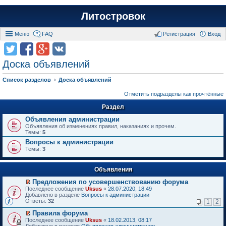
Литостровок
Меню
FAQ
Регистрация
Вход
Доска объявлений
Список разделов
Доска объявлений
Отметить подразделы как прочтённые
Раздел
Объявления администрации
Объявления об изменениях правил, наказаниях и прочем.
Темы:
5
Вопросы к администрации
Темы:
3
Объявления
Предложения по усовершенствованию форума
П
Последнее сообщение
Uksus
«
28.07.2020, 18:49
е
Добавлено в разделе
Вопросы к администрации
р
Ответы:
32
1
2
е
й
Правила форума
т
П
Последнее сообщение
Uksus
«
18.02.2013, 08:17
и
е