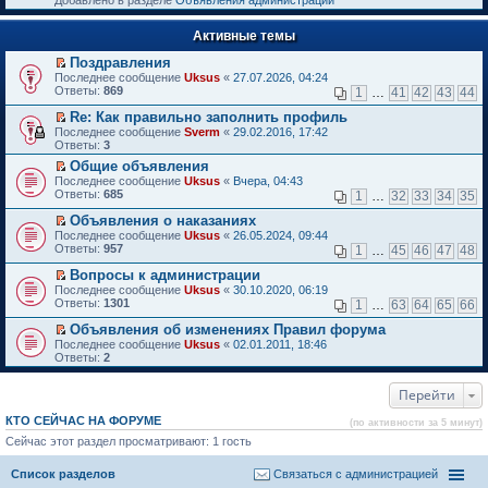
Добавлено в разделе
Объявления администрации
к
р
п
е
е
Активные темы
й
р
т
в
Поздравления
и
о
П
к
Последнее сообщение
Uksus
«
27.07.2026, 04:24
м
е
п
Ответы:
869
1
…
41
42
43
44
у
р
е
н
е
р
Re: Как правильно заполнить профиль
е
й
в
П
Последнее сообщение
Sverm
«
29.02.2016, 17:42
п
т
о
е
Ответы:
3
р
и
м
р
о
Общие объявления
к
у
е
ч
П
п
н
Последнее сообщение
й
Uksus
«
Вчера, 04:43
и
е
е
е
Ответы:
т
685
1
…
32
33
34
35
т
р
р
п
и
а
е
в
р
Объявления о наказаниях
к
н
й
о
о
П
п
Последнее сообщение
Uksus
«
26.05.2024, 09:44
н
т
м
ч
е
е
Ответы:
957
1
…
45
46
47
48
о
и
у
и
р
р
м
к
н
т
е
в
Вопросы к администрации
у
п
е
а
й
о
П
Последнее сообщение
Uksus
«
30.10.2020, 06:19
с
е
п
н
т
м
е
Ответы:
1301
1
…
63
64
65
66
о
р
р
н
и
у
р
о
в
о
о
к
н
е
Объявления об изменениях Правил форума
б
о
ч
м
п
е
й
П
Последнее сообщение
Uksus
«
02.01.2011, 18:46
щ
м
и
у
е
п
т
е
Ответы:
2
е
у
т
с
р
р
и
р
н
н
а
о
в
о
к
е
и
е
н
о
о
ч
п
Перейти
й
ю
п
н
б
м
и
е
т
р
о
щ
у
т
р
и
КТО СЕЙЧАС НА ФОРУМЕ
(по активности за 5 минут)
о
м
е
н
а
в
к
ч
у
Сейчас этот раздел просматривают: 1 гость
н
е
н
о
п
и
с
и
п
н
м
е
т
о
ю
р
о
у
р
Список разделов
Связаться с администрацией
а
о
о
м
н
в