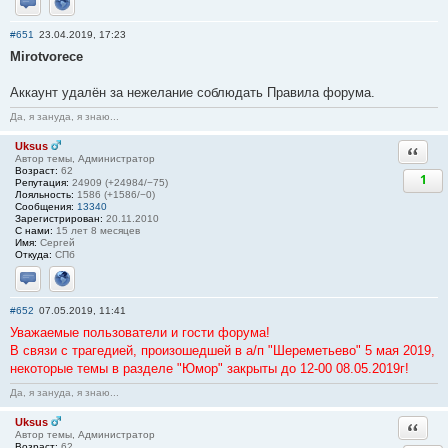
Отправить личное сообщение
Сайт
#651
23.04.2019, 17:23
Mirotvorece
Аккаунт удалён за нежелание соблюдать Правила форума.
Да, я зануда, я знаю...
Uksus
Ответи
Автор темы, Администратор
Возраст:
62
1
Репутация:
24909 (+24984/−75)
Лояльность:
1586 (+1586/−0)
Сообщения:
13340
Зарегистрирован:
20.11.2010
С нами:
15 лет 8 месяцев
Имя:
Сергей
Откуда:
СПб
Отправить личное сообщение
Сайт
#652
07.05.2019, 11:41
Уважаемые пользователи и гости форума!
В связи с трагедией, произошедшей в а/п "Шереметьево" 5 мая 2019,
некоторые темы в разделе "Юмор" закрыты до 12-00 08.05.2019г!
Да, я зануда, я знаю...
Uksus
Ответи
Автор темы, Администратор
Возраст:
62