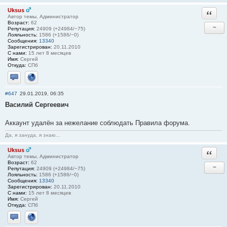
Uksus
Ответи
Автор темы, Администратор
Возраст:
62
−
Репутация:
24909 (+24984/−75)
Лояльность:
1586 (+1586/−0)
Сообщения:
13340
Зарегистрирован:
20.11.2010
С нами:
15 лет 8 месяцев
Имя:
Сергей
Откуда:
СПб
Отправить личное сообщение
Сайт
#647
29.01.2019, 06:35
Василий Сергеевич
Аккаунт удалён за нежелание соблюдать Правила форума.
Да, я зануда, я знаю...
Uksus
Ответи
Автор темы, Администратор
Возраст:
62
−
Репутация:
24909 (+24984/−75)
Лояльность:
1586 (+1586/−0)
Сообщения:
13340
Зарегистрирован:
20.11.2010
С нами:
15 лет 8 месяцев
Имя:
Сергей
Откуда:
СПб
Отправить личное сообщение
Сайт