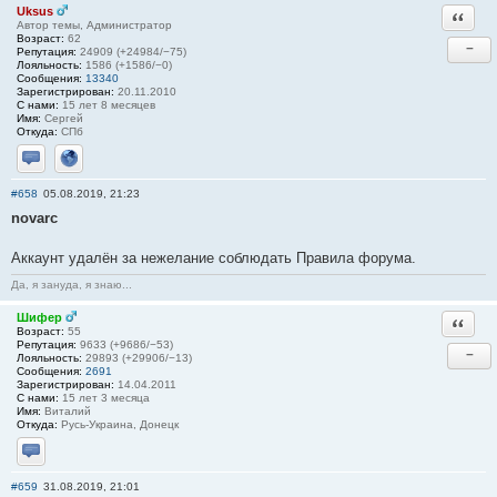
Uksus
Ответи
Автор темы, Администратор
Возраст:
62
−
Репутация:
24909 (+24984/−75)
Лояльность:
1586 (+1586/−0)
Сообщения:
13340
Зарегистрирован:
20.11.2010
С нами:
15 лет 8 месяцев
Имя:
Сергей
Откуда:
СПб
Отправить личное сообщение
Сайт
#658
05.08.2019, 21:23
novarc
Аккаунт удалён за нежелание соблюдать Правила форума.
Да, я зануда, я знаю...
Шифер
Ответи
Возраст:
55
Репутация:
9633 (+9686/−53)
−
Лояльность:
29893 (+29906/−13)
Сообщения:
2691
Зарегистрирован:
14.04.2011
С нами:
15 лет 3 месяца
Имя:
Виталий
Откуда:
Русь-Украина, Донецк
Отправить личное сообщение
#659
31.08.2019, 21:01