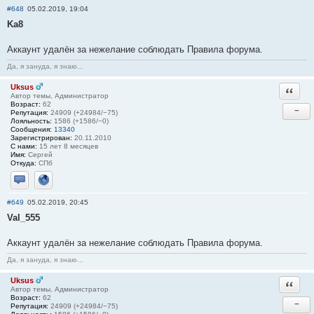
#648
05.02.2019, 19:04
Ka8
Аккаунт удалён за нежелание соблюдать Правила форума.
Да, я зануда, я знаю...
Uksus
Ответи
Автор темы, Администратор
Возраст:
62
−
Репутация:
24909 (+24984/−75)
Лояльность:
1586 (+1586/−0)
Сообщения:
13340
Зарегистрирован:
20.11.2010
С нами:
15 лет 8 месяцев
Имя:
Сергей
Откуда:
СПб
Отправить личное сообщение
Сайт
#649
05.02.2019, 20:45
Val_555
Аккаунт удалён за нежелание соблюдать Правила форума.
Да, я зануда, я знаю...
Uksus
Ответи
Автор темы, Администратор
Возраст:
62
−
Репутация:
24909 (+24984/−75)