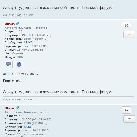
Аккаунт удалён за нежелание соблюдать Правила форума.
Да, я зануда, я знаю...
Uksus
Ответи
Автор темы, Администратор
Возраст:
62
−
Репутация:
24909 (+24984/−75)
Лояльность:
1586 (+1586/−0)
Сообщения:
13340
Зарегистрирован:
20.11.2010
С нами:
15 лет 8 месяцев
Имя:
Сергей
Откуда:
СПб
Отправить личное сообщение
Сайт
#655
03.07.2019, 06:57
Danic_ov
Аккаунт удалён за нежелание соблюдать Правила форума.
Да, я зануда, я знаю...
Uksus
Ответи
Автор темы, Администратор
Возраст:
62
−
Репутация:
24909 (+24984/−75)
Лояльность:
1586 (+1586/−0)
Сообщения:
13340
Зарегистрирован:
20.11.2010
С нами:
15 лет 8 месяцев