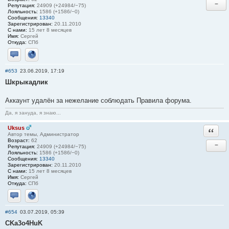
−
Репутация:
24909 (+24984/−75)
Лояльность:
1586 (+1586/−0)
Сообщения:
13340
Зарегистрирован:
20.11.2010
С нами:
15 лет 8 месяцев
Имя:
Сергей
Откуда:
СПб
Отправить личное сообщение
Сайт
#653
23.06.2019, 17:19
Шкрыкадлик
Аккаунт удалён за нежелание соблюдать Правила форума.
Да, я зануда, я знаю...
Uksus
Ответи
Автор темы, Администратор
Возраст:
62
−
Репутация:
24909 (+24984/−75)
Лояльность:
1586 (+1586/−0)
Сообщения:
13340
Зарегистрирован:
20.11.2010
С нами:
15 лет 8 месяцев
Имя:
Сергей
Откуда:
СПб
Отправить личное сообщение
Сайт
#654
03.07.2019, 05:39
CKa3o4HuK