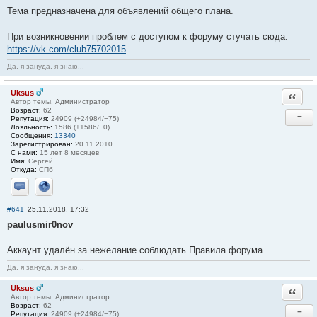
Тема предназначена для объявлений общего плана.
При возникновении проблем с доступом к форуму стучать сюда:
https://vk.com/club75702015
Да, я зануда, я знаю...
Uksus
Ответи
Автор темы, Администратор
Возраст:
62
−
Репутация:
24909 (+24984/−75)
Лояльность:
1586 (+1586/−0)
Сообщения:
13340
Зарегистрирован:
20.11.2010
С нами:
15 лет 8 месяцев
Имя:
Сергей
Откуда:
СПб
Отправить личное сообщение
Сайт
#641
25.11.2018, 17:32
paulusmir0nov
Аккаунт удалён за нежелание соблюдать Правила форума.
Да, я зануда, я знаю...
Uksus
Ответи
Автор темы, Администратор
Возраст:
62
−
Репутация:
24909 (+24984/−75)