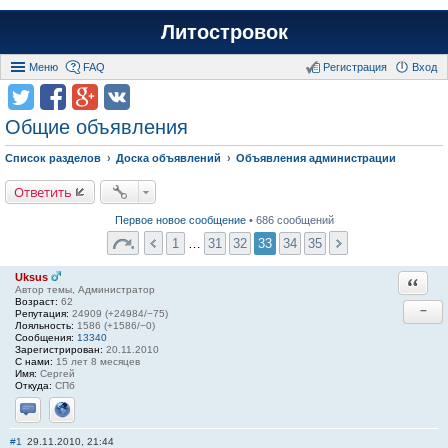
Литостровок
Меню
FAQ
Регистрация
Вход
Общие объявления
Список разделов
Доска объявлений
Объявления администрации
Ответить
Первое новое сообщение
• 686 сообщений
1
…
31
32
33
34
35
Uksus
Ответи
Автор темы, Администратор
Возраст:
62
−
Репутация:
24909 (+24984/−75)
Лояльность:
1586 (+1586/−0)
Сообщения:
13340
Зарегистрирован:
20.11.2010
С нами:
15 лет 8 месяцев
Имя:
Сергей
Откуда:
СПб
Отправить личное сообщение
Сайт
#1
29.11.2010, 21:44