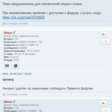
Тема предназначена для объявлений общего плана.
При возникновении проблем с доступом к форуму стучать сюда:
https://vk.com/club75702015
Да, я зануда, я знаю...
Uksus
Ответи
Автор темы, Администратор
Возраст:
62
−
Репутация:
24909 (+24984/−75)
Лояльность:
1586 (+1586/−0)
Сообщения:
13339
Зарегистрирован:
20.11.2010
С нами:
15 лет 8 месяцев
Имя:
Сергей
Откуда:
СПб
Отправить личное сообщение
Сайт
#601
25.08.2017, 06:43
spsang
Аккаунт удалён за нежелание соблюдать Правила форума.
Да, я зануда, я знаю...
Uksus
Ответи
Автор темы, Администратор
Возраст:
62
−
Репутация:
24909 (+24984/−75)