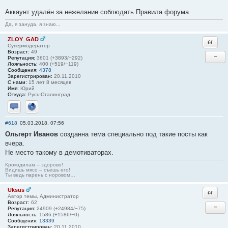
Аккаунт удалён за нежелание соблюдать Правила форума.
Да, я зануда, я знаю...
ZLOY_GAD
Ответи
Супермодератор
Возраст:
49
−
Репутация:
3601 (+3893/−292)
Лояльность:
400 (+519/−119)
Сообщения:
4378
Зарегистрирован:
20.11.2010
С нами:
15 лет 8 месяцев
Имя:
Юрий
Откуда:
Русь-Сталинград.
Отправить личное сообщение
Сайт
#618
05.03.2018, 07:56
Ольгерт Иванов
созданна тема специально под такие посты как
вчера.
Не место такому в демотиваторах.
Крокодилам – здорово!
Видишь мясо – съешь его!
Ты ведь парень с норовом…
Uksus
Ответи
Автор темы, Администратор
Возраст:
62
−
Репутация:
24909 (+24984/−75)
Лояльность:
1586 (+1586/−0)
Сообщения:
13339
Зарегистрирован:
20.11.2010