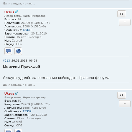
Да, я зануда, я знаю...
Uksus
Ответи
Автор темы, Администратор
Возраст:
62
−
Репутация:
24909 (+24984/−75)
Лояльность:
1586 (+1586/−0)
Сообщения:
13339
Зарегистрирован:
20.11.2010
С нами:
15 лет 8 месяцев
Имя:
Сергей
Откуда:
СПб
Отправить личное сообщение
Сайт
#613
26.01.2018, 06:58
Минский Прохожий
Аккаунт удалён за нежелание соблюдать Правила форума.
Да, я зануда, я знаю...
Uksus
Ответи
Автор темы, Администратор
Возраст:
62
−
Репутация:
24909 (+24984/−75)
Лояльность:
1586 (+1586/−0)
Сообщения:
13339
Зарегистрирован:
20.11.2010
С нами:
15 лет 8 месяцев
Имя:
Сергей
Откуда:
СПб