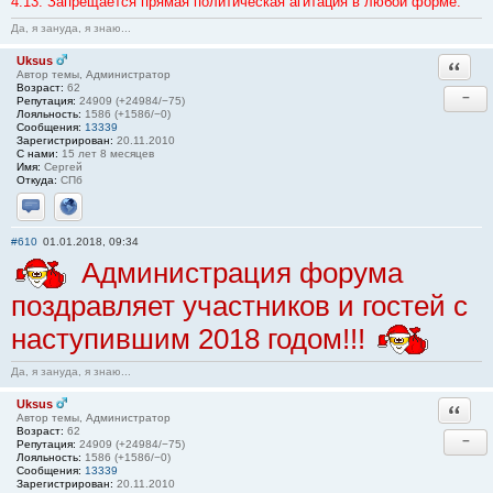
4.13. Запрещается прямая политическая агитация в любой форме.
Да, я зануда, я знаю...
Uksus
Ответи
Автор темы, Администратор
Возраст:
62
−
Репутация:
24909 (+24984/−75)
Лояльность:
1586 (+1586/−0)
Сообщения:
13339
Зарегистрирован:
20.11.2010
С нами:
15 лет 8 месяцев
Имя:
Сергей
Откуда:
СПб
Отправить личное сообщение
Сайт
#610
01.01.2018, 09:34
Администрация форума
поздравляет участников и гостей с
наступившим 2018 годом!!!
Да, я зануда, я знаю...
Uksus
Ответи
Автор темы, Администратор
Возраст:
62
−
Репутация:
24909 (+24984/−75)
Лояльность:
1586 (+1586/−0)
Сообщения:
13339
Зарегистрирован:
20.11.2010