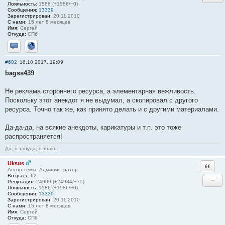
Лояльность:
1586 (+1586/−0)
Сообщения:
13339
Зарегистрирован:
20.11.2010
С нами:
15 лет 8 месяцев
Имя:
Сергей
Откуда:
СПб
Отправить личное сообщение
Сайт
#602
16.10.2017, 19:09
bagss439
Не реклама стороннего ресурса, а элементарная вежливость.
Поскольку этот анекдот я не выдумал, а скопировал с другого
ресурса. Точно так же, как принято делать и с другими материалами.
Да-да-да, на всякие анекдоты, карикатуры и т.п. это тоже
распространяется!
Да, я зануда, я знаю...
Uksus
Ответи
Автор темы, Администратор
Возраст:
62
−
Репутация:
24909 (+24984/−75)
Лояльность:
1586 (+1586/−0)
Сообщения:
13339
Зарегистрирован:
20.11.2010
С нами:
15 лет 8 месяцев
Имя:
Сергей
Откуда:
СПб