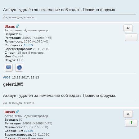
Аккаунт удалён за нежелание соблюдать Правила форума.
Да, я зануда, я знаю...
Uksus
Ответи
Автор темы, Администратор
Возраст:
62
−
Репутация:
24909 (+24984/−75)
Лояльность:
1586 (+1586/−0)
Сообщения:
13339
Зарегистрирован:
20.11.2010
С нами:
15 лет 8 месяцев
Имя:
Сергей
Откуда:
СПб
Отправить личное сообщение
Сайт
#607
13.12.2017, 12:13
gefest1805
Аккаунт удалён за нежелание соблюдать Правила форума.
Да, я зануда, я знаю...
Uksus
Ответи
Автор темы, Администратор
Возраст:
62
1
Репутация:
24909 (+24984/−75)
Лояльность:
1586 (+1586/−0)
Сообщения:
13339
Зарегистрирован:
20.11.2010
С нами:
15 лет 8 месяцев