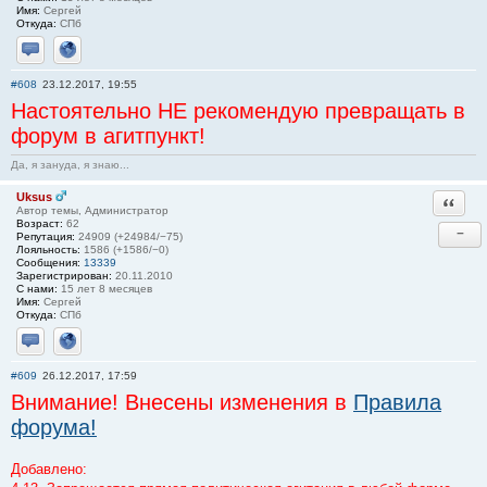
Имя:
Сергей
Откуда:
СПб
Отправить личное сообщение
Сайт
#608
23.12.2017, 19:55
Настоятельно НЕ рекомендую превращать в
форум в агитпункт!
Да, я зануда, я знаю...
Uksus
Ответи
Автор темы, Администратор
Возраст:
62
−
Репутация:
24909 (+24984/−75)
Лояльность:
1586 (+1586/−0)
Сообщения:
13339
Зарегистрирован:
20.11.2010
С нами:
15 лет 8 месяцев
Имя:
Сергей
Откуда:
СПб
Отправить личное сообщение
Сайт
#609
26.12.2017, 17:59
Внимание! Внесены изменения в
Правила
форума!
Добавлено: