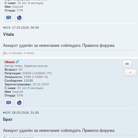
С нами:
15 лет 8 месяцев
Имя:
Сергей
Откуда:
СПб
Отправить личное сообщение
Сайт
#619
17.03.2018, 06:58
Vitala
Аккаунт удалён за нежелание соблюдать Правила форума.
Да, я зануда, я знаю...
Uksus
Ответи
Автор темы, Администратор
Возраст:
62
−
Репутация:
24909 (+24984/−75)
Лояльность:
1586 (+1586/−0)
Сообщения:
13339
Зарегистрирован:
20.11.2010
С нами:
15 лет 8 месяцев
Имя:
Сергей
Откуда:
СПб
Отправить личное сообщение
Сайт
#620
28.03.2018, 21:30
Брат
Аккаунт удалён за нежелание соблюдать Правила форума.
Да, я зануда, я знаю...