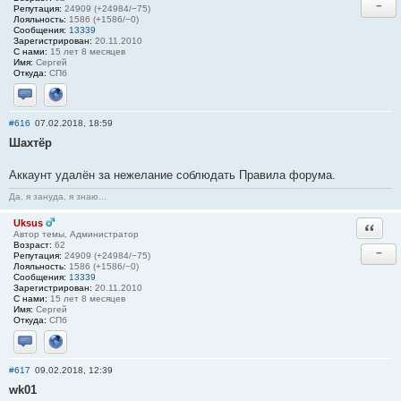
−
Репутация:
24909 (+24984/−75)
Лояльность:
1586 (+1586/−0)
Сообщения:
13339
Зарегистрирован:
20.11.2010
С нами:
15 лет 8 месяцев
Имя:
Сергей
Откуда:
СПб
Отправить личное сообщение
Сайт
#616
07.02.2018, 18:59
Шахтёр
Аккаунт удалён за нежелание соблюдать Правила форума.
Да, я зануда, я знаю...
Uksus
Ответи
Автор темы, Администратор
Возраст:
62
−
Репутация:
24909 (+24984/−75)
Лояльность:
1586 (+1586/−0)
Сообщения:
13339
Зарегистрирован:
20.11.2010
С нами:
15 лет 8 месяцев
Имя:
Сергей
Откуда:
СПб
Отправить личное сообщение
Сайт
#617
09.02.2018, 12:39
wk01