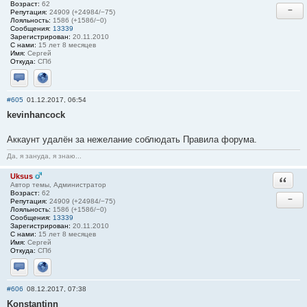
Возраст:
62
−
Репутация:
24909 (+24984/−75)
Лояльность:
1586 (+1586/−0)
Сообщения:
13339
Зарегистрирован:
20.11.2010
С нами:
15 лет 8 месяцев
Имя:
Сергей
Откуда:
СПб
Отправить личное сообщение
Сайт
#605
01.12.2017, 06:54
kevinhancock
Аккаунт удалён за нежелание соблюдать Правила форума.
Да, я зануда, я знаю...
Uksus
Ответи
Автор темы, Администратор
Возраст:
62
−
Репутация:
24909 (+24984/−75)
Лояльность:
1586 (+1586/−0)
Сообщения:
13339
Зарегистрирован:
20.11.2010
С нами:
15 лет 8 месяцев
Имя:
Сергей
Откуда:
СПб
Отправить личное сообщение
Сайт
#606
08.12.2017, 07:38
Konstantinn