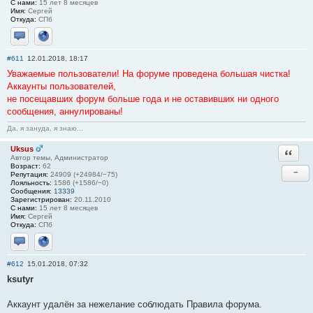
С нами:
15 лет 8 месяцев
Имя:
Сергей
Откуда:
СПб
Отправить личное сообщение
Сайт
#611
12.01.2018, 18:17
Уважаемые пользователи! На форуме проведена большая чистка!
Аккаунты пользователей,
не посещавших форум больше года и не оставивших ни одного
сообщения, аннулированы!
Да, я зануда, я знаю...
Uksus
Ответи
Автор темы, Администратор
Возраст:
62
−
Репутация:
24909 (+24984/−75)
Лояльность:
1586 (+1586/−0)
Сообщения:
13339
Зарегистрирован:
20.11.2010
С нами:
15 лет 8 месяцев
Имя:
Сергей
Откуда:
СПб
Отправить личное сообщение
Сайт
#612
15.01.2018, 07:32
ksutyr
Аккаунт удалён за нежелание соблюдать Правила форума.