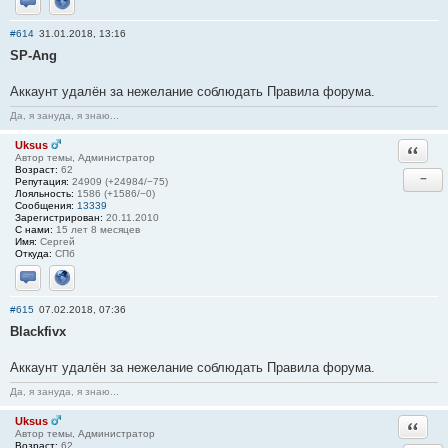
Отправить личное сообщение
Сайт
#614
31.01.2018, 13:16
SP-Ang
Аккаунт удалён за нежелание соблюдать Правила форума.
Да, я зануда, я знаю...
Uksus
Ответи
Автор темы, Администратор
Возраст:
62
−
Репутация:
24909 (+24984/−75)
Лояльность:
1586 (+1586/−0)
Сообщения:
13339
Зарегистрирован:
20.11.2010
С нами:
15 лет 8 месяцев
Имя:
Сергей
Откуда:
СПб
Отправить личное сообщение
Сайт
#615
07.02.2018, 07:36
Blackfivx
Аккаунт удалён за нежелание соблюдать Правила форума.
Да, я зануда, я знаю...
Uksus
Ответи
Автор темы, Администратор
Возраст:
62