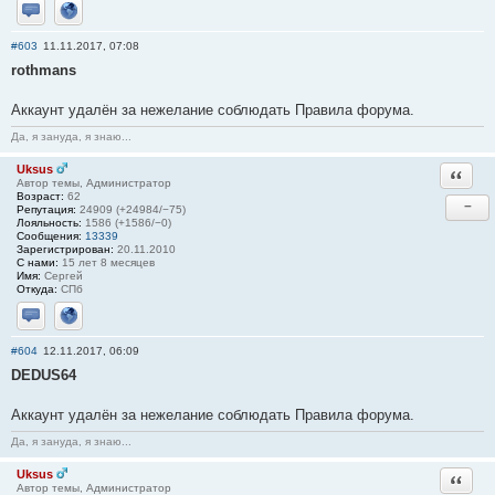
Отправить личное сообщение
Сайт
#603
11.11.2017, 07:08
rothmans
Аккаунт удалён за нежелание соблюдать Правила форума.
Да, я зануда, я знаю...
Uksus
Ответи
Автор темы, Администратор
Возраст:
62
−
Репутация:
24909 (+24984/−75)
Лояльность:
1586 (+1586/−0)
Сообщения:
13339
Зарегистрирован:
20.11.2010
С нами:
15 лет 8 месяцев
Имя:
Сергей
Откуда:
СПб
Отправить личное сообщение
Сайт
#604
12.11.2017, 06:09
DEDUS64
Аккаунт удалён за нежелание соблюдать Правила форума.
Да, я зануда, я знаю...
Uksus
Ответи
Автор темы, Администратор