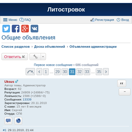
Литостровок
Меню
FAQ
Регистрация
Вход
Общие объявления
Список разделов
Доска объявлений
Объявления администрации
Ответить
Первое новое сообщение
• 686 сообщений
1
…
29
30
31
32
33
…
35
Uksus
Ответи
Автор темы, Администратор
Возраст:
62
−
Репутация:
24909 (+24984/−75)
Лояльность:
1586 (+1586/−0)
Сообщения:
13339
Зарегистрирован:
20.11.2010
С нами:
15 лет 8 месяцев
Имя:
Сергей
Откуда:
СПб
Отправить личное сообщение
Сайт
#1
29.11.2010, 21:44